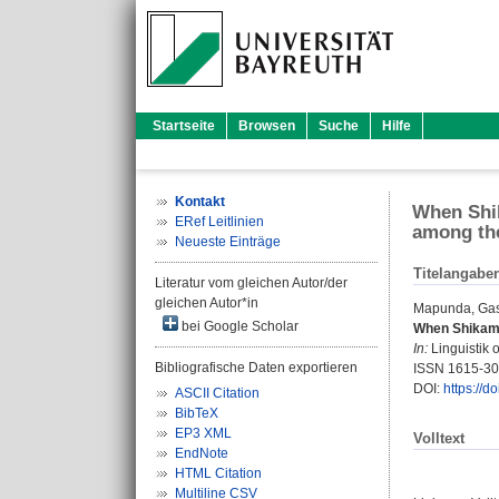
Startseite
Browsen
Suche
Hilfe
Kontakt
When Shik
ERef Leitlinien
among the
Neueste Einträge
Titelangabe
Literatur vom gleichen Autor/der
gleichen Autor*in
Mapunda, Gas
bei Google Scholar
When Shikamo
In:
Linguistik o
Bibliografische Daten exportieren
ISSN 1615-3
DOI:
https://d
ASCII Citation
BibTeX
EP3 XML
Volltext
EndNote
HTML Citation
Multiline CSV