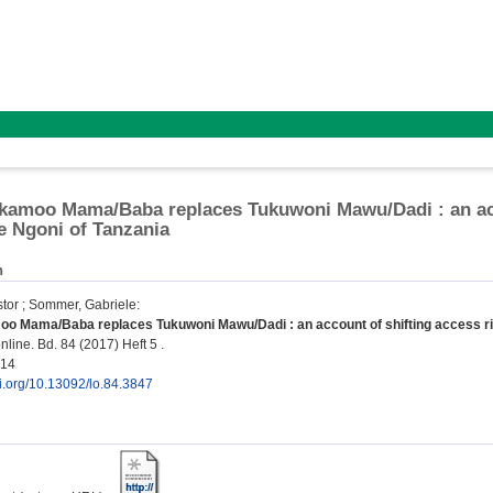
amoo Mama/Baba replaces Tukuwoni Mawu/Dadi : an acco
 Ngoni of Tanzania
n
tor
;
Sommer, Gabriele
:
o Mama/Baba replaces Tukuwoni Mawu/Dadi : an account of shifting access rit
nline. Bd. 84 (2017) Heft 5 .
014
oi.org/10.13092/lo.84.3847