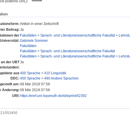
text (externe URL):
aben
kationsform:
Artikel in einer Zeitschrift
ter Beitrag:
Ja
itutionen der
Fakultäten
>
Sprach- und Literaturwissenschaftliche Fakultät
>
Lehrstu
Universität:
Gabriele Sommer
Fakultäten
Fakultäten
>
Sprach- und Literaturwissenschaftliche Fakultät
Fakultäten
>
Sprach- und Literaturwissenschaftliche Fakultät
>
Lehrstu
l an der UBT
Ja
entstanden:
gebiete aus
400 Sprache
>
410 Linguistik
DDC:
400 Sprache
>
490 Andere Sprachen
gestellt am:
08 Mär 2018 07:58
e Änderung:
08 Mär 2018 07:58
URI:
https://eref.uni-bayreuth.de/id/eprint/42392
0921/553450