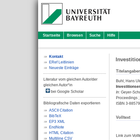
Startseite
Browsen
Suche
Hilfe
Kontakt
Investiti
ERef Leitlinien
Neueste Einträge
Titelangabe
Literatur vom gleichen Autor/der
Buhl, Hans Ul
gleichen Autor*in
Investitions
bei Google Scholar
In:
Geyer-Schu
Proceedings ; 
Bibliografische Daten exportieren
ISBN 3-88579
ASCII Citation
BibTeX
Volltext
EP3 XML
EndNote
HTML Citation
Link zum Voll
Multiline CSV