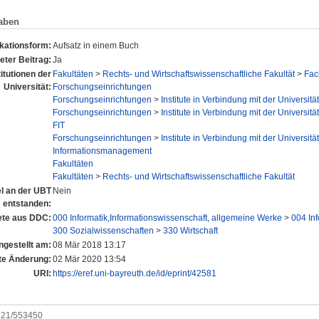
aben
ikationsform:
Aufsatz in einem Buch
eter Beitrag:
Ja
titutionen der
Fakultäten
>
Rechts- und Wirtschaftswissenschaftliche Fakultät
>
Fac
Universität:
Forschungseinrichtungen
Forschungseinrichtungen
>
Institute in Verbindung mit der Universität
Forschungseinrichtungen
>
Institute in Verbindung mit der Universität
FIT
Forschungseinrichtungen
>
Institute in Verbindung mit der Universität
Informationsmanagement
Fakultäten
Fakultäten
>
Rechts- und Wirtschaftswissenschaftliche Fakultät
el an der UBT
Nein
entstanden:
te aus DDC:
000 Informatik,Informationswissenschaft, allgemeine Werke
>
004 Inf
300 Sozialwissenschaften
>
330 Wirtschaft
ngestellt am:
08 Mär 2018 13:17
te Änderung:
02 Mär 2020 13:54
URI:
https://eref.uni-bayreuth.de/id/eprint/42581
0921/553450