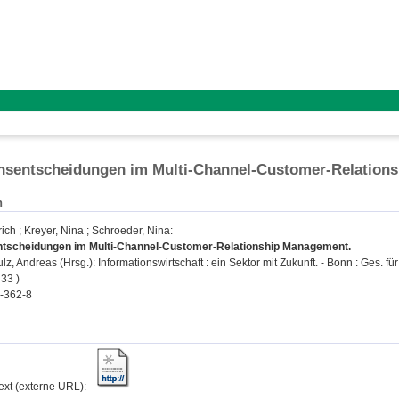
onsentscheidungen im Multi-Channel-Customer-Relatio
n
rich
;
Kreyer, Nina
;
Schroeder, Nina
:
entscheidungen im Multi-Channel-Customer-Relationship Management.
lz, Andreas
(Hrsg.): Informationswirtschaft : ein Sektor mit Zukunft. - Bonn : Ges. für 
33 )
-362-8
text (externe URL):