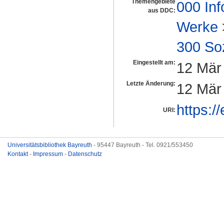
Themengebiete
000 Inf
aus DDC:
Werke
300 So
Eingestellt am:
12 Mär
Letzte Änderung:
12 Mär
https:/
URI:
Universitätsbibliothek Bayreuth
- 95447 Bayreuth - Tel. 0921/553450
Kontakt
-
Impressum
-
Datenschutz