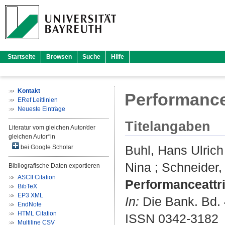
Startseite
Browsen
Suche
Hilfe
Kontakt
Performance
ERef Leitlinien
Neueste Einträge
Titelangaben
Literatur vom gleichen Autor/der
gleichen Autor*in
Buhl, Hans Ulrich
bei Google Scholar
Nina
;
Schneider,
Bibliografische Daten exportieren
ASCII Citation
Performanceattri
BibTeX
EP3 XML
In:
Die Bank. Bd. 4
EndNote
HTML Citation
ISSN 0342-3182
Multiline CSV