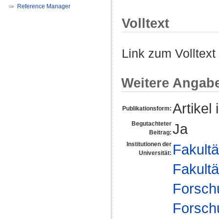
Reference Manager
Volltext
Link zum Volltext
Weitere Angab
Artikel 
Publikationsform:
Begutachteter
Ja
Beitrag:
Institutionen der
Fakultä
Universität:
Fakultä
Forsch
Forsch