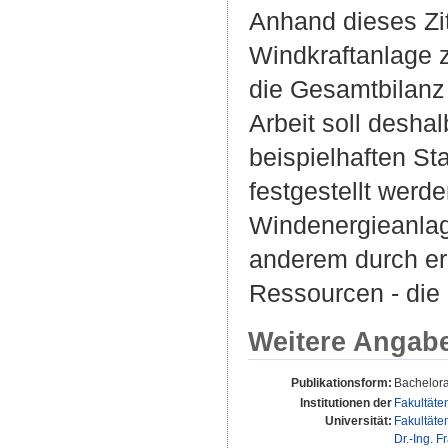
Anhand dieses Zi
Windkraftanlage 
die Gesamtbilanz
Arbeit soll desha
beispielhaften St
festgestellt werde
Windenergieanlag
anderem durch er
Ressourcen - die 
Weitere Angab
Publikationsform:
Bachelora
Institutionen der
Fakultäte
Universität:
Fakultäte
Dr.-Ing. F