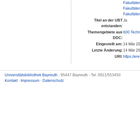
Fakultäte
Fakultäte
Fakultäte
Titel an der UBT
Ja
entstanden:
Themengebiete aus
600 Techn
DDC:
Eingestellt am:
14 Mär 2
Letzte Änderung:
14 Mär 2
URI:
https://er
Universitätsbibliothek Bayreuth
- 95447 Bayreuth - Tel. 0921/553450
Kontakt
-
Impressum
-
Datenschutz