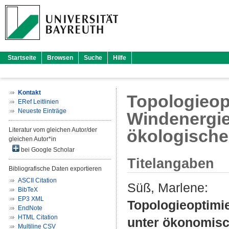
Startseite
Browsen
Suche
Hilfe
Kontakt
Topologieop
ERef Leitlinien
Neueste Einträge
Windenergi
Literatur vom gleichen Autor/der
ökologische
gleichen Autor*in
bei Google Scholar
Titelangaben
Bibliografische Daten exportieren
ASCII Citation
Süß, Marlene
:
BibTeX
EP3 XML
Topologieoptimi
EndNote
HTML Citation
unter ökonomisc
Multiline CSV