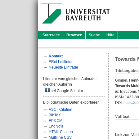
Startseite
Browsen
Suche
Hilfe
Kontakt
Towards M
ERef Leitlinien
Neueste Einträge
Titelangabe
Literatur vom gleichen Autor/der
Gimpel, Henn
gleichen Autor*in
Towards Multi
bei Google Scholar
In:
Electronic M
ISSN 1422-8
Bibliografische Daten exportieren
DOI:
https://
ASCII Citation
BibTeX
Volltext
EP3 XML
EndNote
HTML Citation
Link zum Voll
Multiline CSV