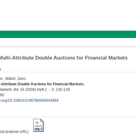
ulti-Attribute Double Auctions for Financial Markets
n
er
;
Mäkiö, Juho
:
-Attribute Double Auctions for Financial Markets.
arkets. Bd. 16 (2006) Heft 2 . - S. 130-139.
890
doi.org/10.1080/10196780600643894
text (externe URL):