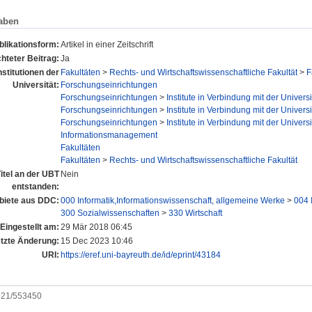
aben
blikationsform:
Artikel in einer Zeitschrift
hteter Beitrag:
Ja
nstitutionen der
Fakultäten
>
Rechts- und Wirtschaftswissenschaftliche Fakultät
>
F
Universität:
Forschungseinrichtungen
Forschungseinrichtungen
>
Institute in Verbindung mit der Universi
Forschungseinrichtungen
>
Institute in Verbindung mit der Universi
Forschungseinrichtungen
>
Institute in Verbindung mit der Universi
Informationsmanagement
Fakultäten
Fakultäten
>
Rechts- und Wirtschaftswissenschaftliche Fakultät
itel an der UBT
Nein
entstanden:
iete aus DDC:
000 Informatik,Informationswissenschaft, allgemeine Werke
>
004 
300 Sozialwissenschaften
>
330 Wirtschaft
Eingestellt am:
29 Mär 2018 06:45
tzte Änderung:
15 Dec 2023 10:46
URI:
https://eref.uni-bayreuth.de/id/eprint/43184
0921/553450