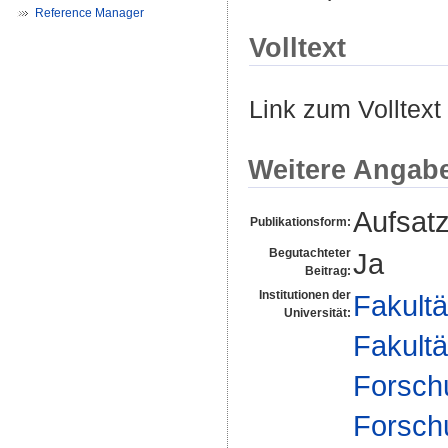
Reference Manager
Volltext
Link zum Volltext
Weitere Angab
Aufsat
Publikationsform:
Begutachteter
Ja
Beitrag:
Institutionen der
Fakultä
Universität:
Fakultä
Forsch
Forsch