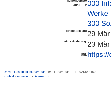
Themengebiete
000 Inf
aus DDC:
Werke
300 So
Eingestellt am:
29 Mär
Letzte Änderung:
23 Mär
https:/
URI:
Universitätsbibliothek Bayreuth
- 95447 Bayreuth - Tel. 0921/553450
Kontakt
-
Impressum
-
Datenschutz