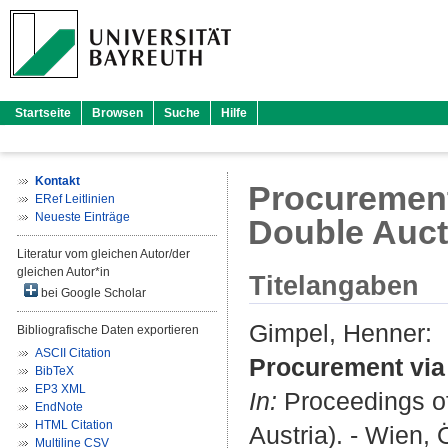
Startseite
Browsen
Suche
Hilfe
Kontakt
Procurement
ERef Leitlinien
Neueste Einträge
Double Auct
Literatur vom gleichen Autor/der
gleichen Autor*in
Titelangaben
bei Google Scholar
Gimpel, Henner
:
Bibliografische Daten exportieren
ASCII Citation
Procurement via 
BibTeX
EP3 XML
In:
Proceedings of
EndNote
HTML Citation
Austria). - Wien, 
Multiline CSV