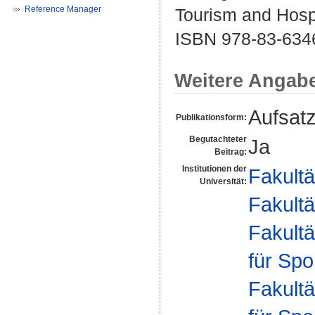
Reference Manager
Tourism and Hospi
ISBN 978-83-634
Weitere Angab
Aufsat
Publikationsform:
Begutachteter
Ja
Beitrag:
Institutionen der
Fakultä
Universität:
Fakultä
Fakultä
für Spo
Fakultä