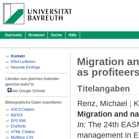
Startseite
Browsen
Suche
Hilfe
Kontakt
Migration an
ERef Leitlinien
Neueste Einträge
as profiteer
Literatur vom gleichen Autor/der
gleichen Autor*in
Titelangaben
bei Google Scholar
Renz, Michael
;
K
Bibliografische Daten exportieren
ASCII Citation
Migration and na
BibTeX
EP3 XML
In:
The 24th EASM 
EndNote
HTML Citation
management in Eu
Multiline CSV