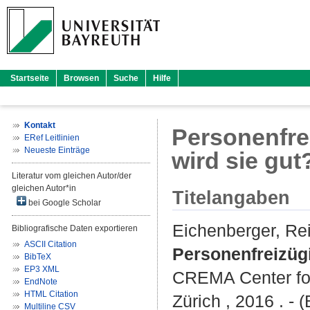
Startseite
Browsen
Suche
Hilfe
Kontakt
Personenfrei
ERef Leitlinien
Neueste Einträge
wird sie gut
Literatur vom gleichen Autor/der
gleichen Autor*in
Titelangaben
bei Google Scholar
Eichenberger, Re
Bibliografische Daten exportieren
ASCII Citation
Personenfreizügi
BibTeX
EP3 XML
CREMA Center fo
EndNote
HTML Citation
Zürich , 2016 . - 
Multiline CSV