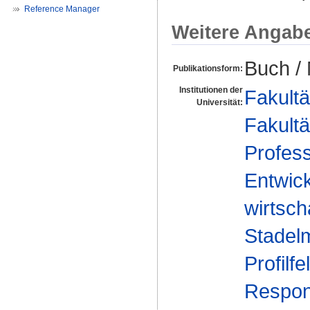
Reference Manager
Weitere Angab
Buch /
Publikationsform:
Institutionen der
Fakultä
Universität:
Fakultä
Profess
Entwic
wirtsch
Stadel
Profilfe
Respons