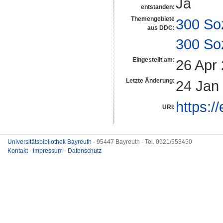
Ja
entstanden:
Themengebiete
300 So
aus DDC:
300 So
Eingestellt am:
26 Apr
Letzte Änderung:
24 Jan
https:/
URI:
Universitätsbibliothek Bayreuth
- 95447 Bayreuth - Tel. 0921/553450
Kontakt
-
Impressum
-
Datenschutz