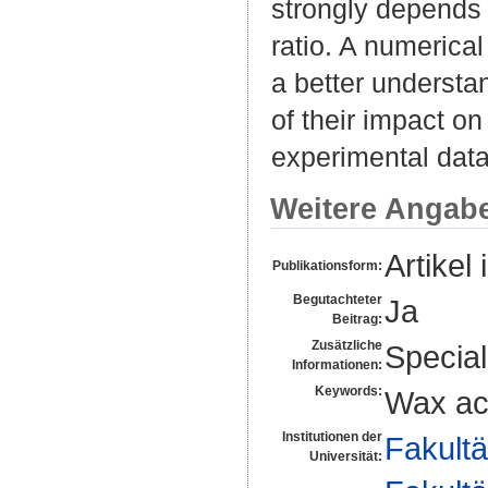
strongly depends
ratio. A numerica
a better understa
of their impact on
experimental data
Weitere Angab
Artikel 
Publikationsform:
Begutachteter
Ja
Beitrag:
Zusätzliche
Specia
Informationen:
Keywords:
Wax ac
Institutionen der
Fakultä
Universität: