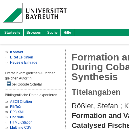
Startseite
Browsen
Suche
Hilfe
Kontakt
Formation a
ERef Leitlinien
Neueste Einträge
During Coba
Literatur vom gleichen Autor/der
Synthesis
gleichen Autor*in
bei Google Scholar
Titelangaben
Bibliografische Daten exportieren
ASCII Citation
Rößler, Stefan
;
K
BibTeX
EP3 XML
Formation and V
EndNote
HTML Citation
Catalysed Fisch
Multiline CSV