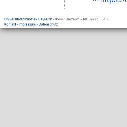
Universitätsbibliothek Bayreuth
- 95447 Bayreuth - Tel. 0921/553450
Kontakt
-
Impressum
-
Datenschutz