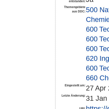
entstanden:
Themengebiete
500 Na
aus DDC:
Chemi
600 Te
600 Te
600 Te
620 In
600 Te
660 Ch
Eingestellt am:
27 Apr
Letzte Änderung:
31 Jan
https:/
URI: