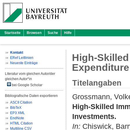
Startseite
Browsen
Suche
Hilfe
Kontakt
High-Skilled
ERef Leitlinien
Neueste Einträge
Expenditure
Literatur vom gleichen Autor/der
gleichen Autor*in
Titelangaben
bei Google Scholar
Grossmann, Volk
Bibliografische Daten exportieren
ASCII Citation
High-Skilled Imm
BibTeX
EP3 XML
Investments.
EndNote
HTML Citation
In:
Chiswick, Barr
Multiline CSV