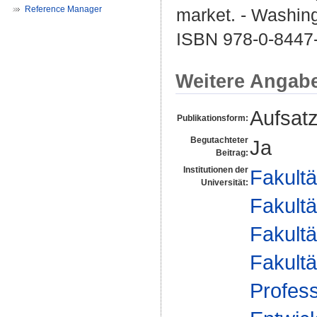
Reference Manager
market. - Washing
ISBN 978-0-8447
Weitere Angab
Aufsat
Publikationsform:
Begutachteter
Ja
Beitrag:
Institutionen der
Fakultä
Universität:
Fakultä
Fakultä
Fakultä
Profess