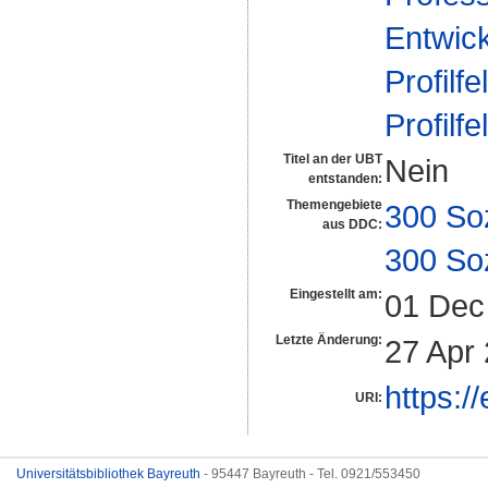
Entwic
Profilfe
Profilfe
Titel an der UBT
Nein
entstanden:
Themengebiete
300 So
aus DDC:
300 So
Eingestellt am:
01 Dec
Letzte Änderung:
27 Apr
https:/
URI:
Universitätsbibliothek Bayreuth
- 95447 Bayreuth - Tel. 0921/553450