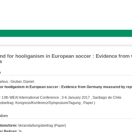
d for hooliganism in European soccer : Evidence from
s
n
arkus
;
Gruber, Daniel
:
or hooliganism in European soccer : Evidence from Germany measured by repo
:
13th WEAI International Conference , 3-6 January 2017 , Santiago de Chile.
gsbeitrag: Kongress/Konferenz/Symposium/Tagung , Paper )
aben
tionsform:
Veranstaltungsbeitrag (Paper)
r Beitrag:
Ja