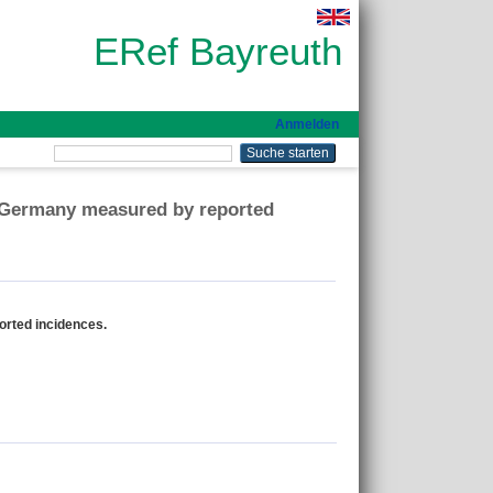
ERef Bayreuth
Anmelden
 Germany measured by reported
rted incidences.