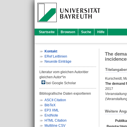
Startseite
Browsen
Suche
Hilfe
Kontakt
The deman
ERef Leitlinien
incidence
Neueste Einträge
Titelangabe
Literatur vom gleichen Autor/der
gleichen Autor*in
Kurscheidt, M
bei Google Scholar
The demand f
2017
Bibliografische Daten exportieren
Veranstaltung
(Veranstaltun
ASCII Citation
BibTeX
EP3 XML
Weitere Ang
EndNote
HTML Citation
Publika
Multiline CSV
Begutachtete