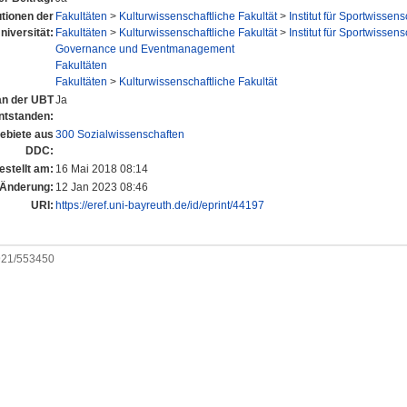
utionen der
Fakultäten
>
Kulturwissenschaftliche Fakultät
>
Institut für Sportwissens
niversität:
Fakultäten
>
Kulturwissenschaftliche Fakultät
>
Institut für Sportwissens
Governance und Eventmanagement
Fakultäten
Fakultäten
>
Kulturwissenschaftliche Fakultät
 an der UBT
Ja
ntstanden:
biete aus
300 Sozialwissenschaften
DDC:
estellt am:
16 Mai 2018 08:14
 Änderung:
12 Jan 2023 08:46
URI:
https://eref.uni-bayreuth.de/id/eprint/44197
0921/553450