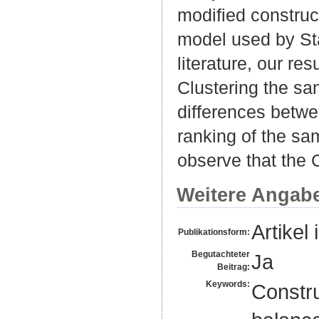
modified construct
model used by Sta
literature, our re
Clustering the sam
differences betwe
ranking of the s
observe that the C
Weitere Angab
Artikel 
Publikationsform:
Begutachteter
Ja
Beitrag:
Keywords:
Constru