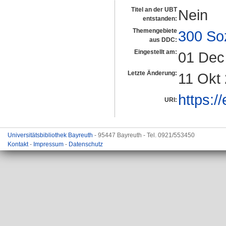
Titel an der UBT
Nein
entstanden:
Themengebiete
300 So
aus DDC:
Eingestellt am:
01 Dec
Letzte Änderung:
11 Okt
https:/
URI:
Universitätsbibliothek Bayreuth
- 95447 Bayreuth - Tel. 0921/553450
Kontakt
-
Impressum
-
Datenschutz