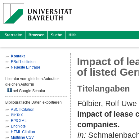
Startseite
Browsen
Suche
Hilfe
Kontakt
Impact of lea
ERef Leitlinien
Neueste Einträge
of listed G
Literatur vom gleichen Autor/der
gleichen Autor*in
Titelangaben
bei Google Scholar
Fülbier, Rolf Uwe
Bibliografische Daten exportieren
ASCII Citation
Impact of lease c
BibTeX
EP3 XML
companies.
EndNote
HTML Citation
In:
Schmalenbach B
Multiline CSV