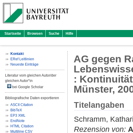
Startseite
Browsen
Suche
Hilfe
Kontakt
AG gegen R
ERef Leitlinien
Neueste Einträge
Lebenswisse
Literatur vom gleichen Autor/der
: Kontinuitä
gleichen Autor*in
Münster, 20
bei Google Scholar
Bibliografische Daten exportieren
Titelangaben
ASCII Citation
BibTeX
EP3 XML
Schramm, Kathar
EndNote
HTML Citation
Rezension von:
A
Multiline CSV