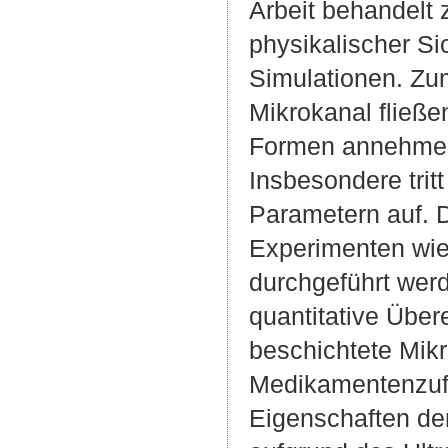
Arbeit behandelt
physikalischer Si
Simulationen. Zum
Mikrokanal fließe
Formen annehmen 
Insbesondere trit
Parametern auf. D
Experimenten wie
durchgeführt werd
quantitative Übe
beschichtete Mik
Medikamentenzufuh
Eigenschaften de