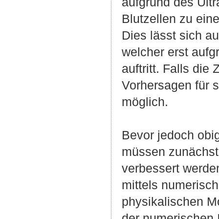
aufgrund des Ultr
Blutzellen zu ein
Dies lässt sich a
welcher erst aufg
auftritt. Falls di
Vorhersagen für 
möglich.
Bevor jedoch obi
müssen zunächst 
verbessert werde
mittels numerisc
physikalischen M
der numerischen I