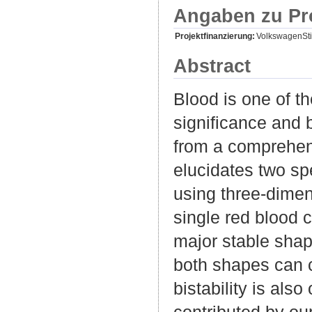
Angaben zu Pr
Projektfinanzierung:
VolkswagenSti
Abstract
Blood is one of th
significance and 
from a comprehens
elucidates two spe
using three-dimen
single red blood 
major stable shape
both shapes can c
bistability is als
contributed by ou