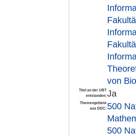
Informa
Fakultä
Informa
Fakultä
Informa
Theoret
von Bio
Titel an der UBT
Ja
entstanden:
Themengebiete
500 Na
aus DDC:
Mathem
500 Na