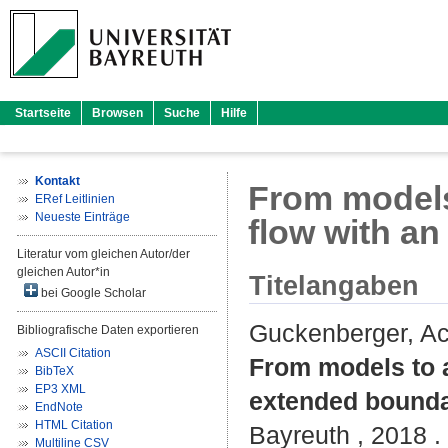
Startseite
Browsen
Suche
Hilfe
Kontakt
From models 
ERef Leitlinien
Neueste Einträge
flow with a
Literatur vom gleichen Autor/der
gleichen Autor*in
Titelangaben
bei Google Scholar
Guckenberger, A
Bibliografische Daten exportieren
ASCII Citation
From models to a
BibTeX
EP3 XML
extended bounda
EndNote
HTML Citation
Bayreuth , 2018 .
Multiline CSV