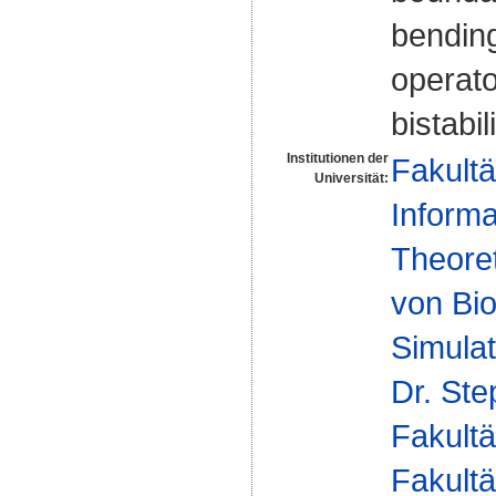
bending
operato
bistabi
Institutionen der
Fakultä
Universität:
Informa
Theoret
von Bio
Simulat
Dr. St
Fakultä
Fakultä