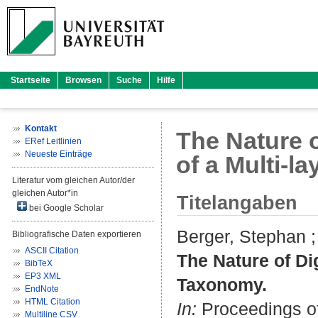
Startseite
Browsen
Suche
Hilfe
Kontakt
The Nature 
ERef Leitlinien
Neueste Einträge
of a Multi-l
Literatur vom gleichen Autor/der
gleichen Autor*in
Titelangaben
bei Google Scholar
Berger, Stephan
Bibliografische Daten exportieren
ASCII Citation
The Nature of Di
BibTeX
EP3 XML
Taxonomy.
EndNote
HTML Citation
In:
Proceedings of
Multiline CSV