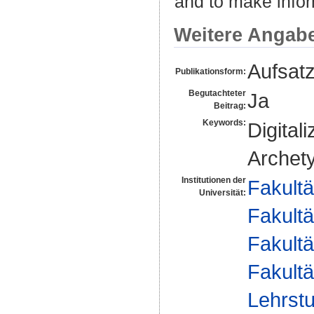
and to make infor
Weitere Angab
Aufsat
Publikationsform:
Begutachteter
Ja
Beitrag:
Keywords:
Digital
Archet
Institutionen der
Fakultä
Universität:
Fakultä
Fakultä
Fakultä
Lehrstu