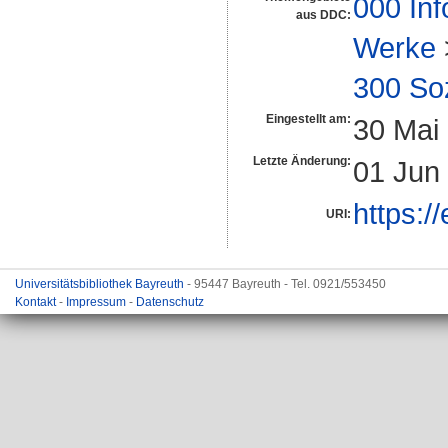
000 Inf
aus DDC:
Werke
300 So
Eingestellt am:
30 Mai
Letzte Änderung:
01 Jun
https:/
URI:
Universitätsbibliothek Bayreuth
- 95447 Bayreuth - Tel. 0921/553450
Kontakt
-
Impressum
-
Datenschutz