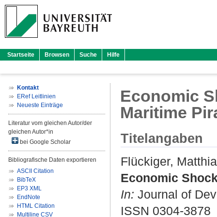
Startseite
Browsen
Suche
Hilfe
Kontakt
Economic Sh
ERef Leitlinien
Neueste Einträge
Maritime Pir
Literatur vom gleichen Autor/der
gleichen Autor*in
Titelangaben
bei Google Scholar
Flückiger, Matthi
Bibliografische Daten exportieren
ASCII Citation
Economic Shocks 
BibTeX
EP3 XML
In:
Journal of Dev
EndNote
HTML Citation
ISSN 0304-3878
Multiline CSV