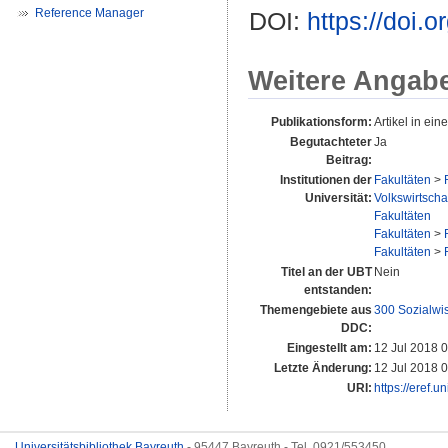
Reference Manager
DOI:
https://doi.
Weitere Angab
Publikationsform:
Artikel in eine
Begutachteter
Ja
Beitrag:
Institutionen der
Fakultäten
>
Universität:
Volkswirtscha
Fakultäten
Fakultäten
>
Fakultäten
>
Titel an der UBT
Nein
entstanden:
Themengebiete aus
300 Sozialwi
DDC:
Eingestellt am:
12 Jul 2018 
Letzte Änderung:
12 Jul 2018 
URI:
https://eref.u
Universitätsbibliothek Bayreuth
- 95447 Bayreuth - Tel. 0921/553450