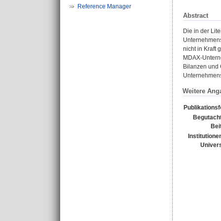
Reference Manager
Abstract
Die in der Lit
Unternehmensb
nicht in Kraf
MDAX-Unterneh
Bilanzen und 
Unternehmensp
Weitere Ang
Publikations
Begutacht
Bei
Institutione
Univers