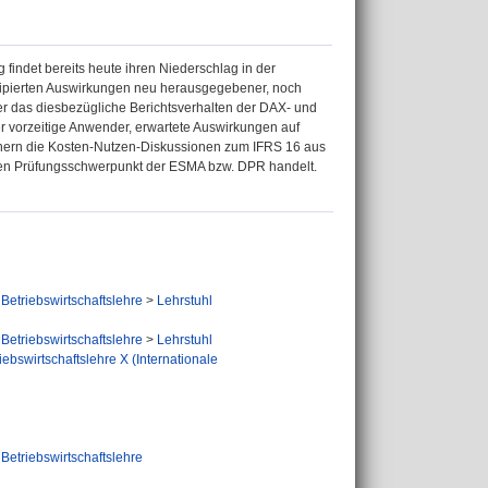
g findet bereits heute ihren Niederschlag in der
izipierten Auswirkungen neu herausgegebener, noch
ber das diesbezügliche Berichtsverhalten der DAX- und
r vorzeitige Anwender, erwartete Auswirkungen auf
hern die Kosten-Nutzen-Diskussionen zum IFRS 16 aus
nen Prüfungsschwerpunkt der ESMA bzw. DPR handelt.
Betriebswirtschaftslehre
>
Lehrstuhl
Betriebswirtschaftslehre
>
Lehrstuhl
iebswirtschaftslehre X (Internationale
Betriebswirtschaftslehre