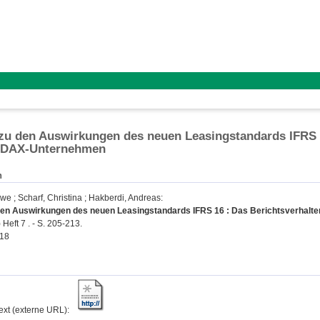
u den Auswirkungen des neuen Leasingstandards IFRS 1
MDAX-Unternehmen
n
Uwe
;
Scharf, Christina
;
Hakberdi, Andreas
:
en Auswirkungen des neuen Leasingstandards IFRS 16 : Das Berichtsverhalt
Heft 7 . - S. 205-213.
118
text (externe URL):