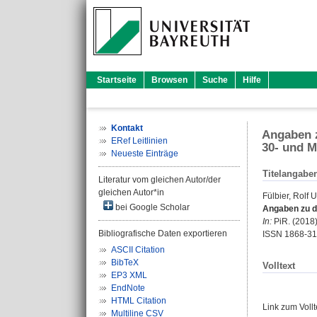
Startseite
Browsen
Suche
Hilfe
Kontakt
Angaben z
ERef Leitlinien
30- und 
Neueste Einträge
Titelangabe
Literatur vom gleichen Autor/der
gleichen Autor*in
Fülbier, Rolf 
bei Google Scholar
Angaben zu d
In:
PiR. (2018) 
Bibliografische Daten exportieren
ISSN 1868-3
ASCII Citation
BibTeX
Volltext
EP3 XML
EndNote
HTML Citation
Link zum Voll
Multiline CSV