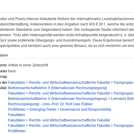
eratur und Praxis intensiv diskutierte Reform der internationalen Leasingbilanzierun
erichterstattung, insbesondere in den Angaben nach IAS 8.30 f., welche die ant
t getretener Standards zum Gegenstand haben. Die vorliegende Studie informiert ü
men. Trotz aller Heterogenität werden erste Anhaltspunkte beigesteuert u. a. übe
GuV sowie präferierte Übergangs- und Ausnahmeregeln. Diese Ergebnisse bereic
erspektive und besitzen auch eine gewisse Brisanz, da es sich immerhin um ei
aben
form:
Artikel in einer Zeitschrift
eter
Nein
trag:
n der
Fakultäten
>
Rechts- und Wirtschaftswissenschaftliche Fakultät
>
Fachgruppe 
ität:
Betriebswirtschaftslehre X (Internationale Rechnungslegung)
Fakultäten
>
Rechts- und Wirtschaftswissenschaftliche Fakultät
>
Fachgruppe 
Betriebswirtschaftslehre X (Internationale Rechnungslegung)
>
Lehrstuhl Betr
Rechnungslegung) - Univ.-Prof. Dr. Rolf Uwe Fülbier
Profilfelder
>
Emerging Fields
>
Governance and Responsibility
Fakultäten
Fakultäten
>
Rechts- und Wirtschaftswissenschaftliche Fakultät
Fakultäten
>
Rechts- und Wirtschaftswissenschaftliche Fakultät
>
Fachgruppe 
Profilfelder