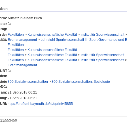
aben
form:
Aufsatz in einem Buch
eter
Ja
trag:
n der
Fakultäten
>
Kulturwissenschaftliche Fakultät
>
Institut für Sportwissenschaft
ität:
Eventmanagement
>
Lehrstuhl Sportwissenschaft II - Sport Governance und 
Fakultäten
Fakultäten
>
Kulturwissenschaftliche Fakultät
Fakultäten
>
Kulturwissenschaftliche Fakultät
>
Institut für Sportwissenschaft
Fakultäten
>
Kulturwissenschaftliche Fakultät
>
Institut für Sportwissenschaft
Eventmanagement
r UBT
Ja
nden:
iete
300 Sozialwissenschaften
>
300 Sozialwissenschaften, Soziologie
DDC:
t am:
21 Sep 2018 06:21
rung:
21 Sep 2018 06:21
URI:
https://eref.uni-bayreuth.de/id/eprint/45855
0921/553450