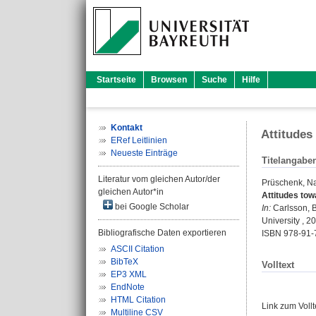
Startseite
Browsen
Suche
Hilfe
Kontakt
Attitudes
ERef Leitlinien
Neueste Einträge
Titelangabe
Literatur vom gleichen Autor/der
Prüschenk, Na
gleichen Autor*in
Attitudes to
bei Google Scholar
In:
Carlsson, 
University , 2
Bibliografische Daten exportieren
ISBN 978-91-
ASCII Citation
BibTeX
Volltext
EP3 XML
EndNote
HTML Citation
Link zum Voll
Multiline CSV