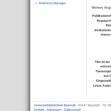
Reference Manager
Weitere Ang
Publikations
Begutacht
Bei
Institutione
Univers
Titel an de
entsta
Themengeb
aus 
Eingestell
Letzte Ände
Universitätsbibliothek Bayreuth
- 95447 Bayreuth - Tel. 
Kontakt
-
Impressum
-
Datenschutz