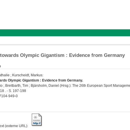
 towards Olympic Gigantism : Evidence from Germany
n
thalie
;
Kurscheidt, Markus
:
wards Olympic Gigantism : Evidence from Germany.
Bo
;
Breitbarth, Tim
;
Bjärsholm, Daniel
(Hrsg.): The 26th European Sport Managemen
018 . - S. 197-198
7104-949-0
text (externe URL):