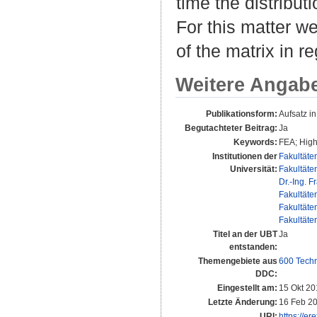
time the distributi
For this matter we
of the matrix in r
Weitere Angab
Publikationsform:
Aufsatz i
Begutachteter Beitrag:
Ja
Keywords:
FEA; High
Institutionen der
Fakultäte
Universität:
Fakultäte
Dr.-Ing. F
Fakultäte
Fakultäte
Fakultäte
Titel an der UBT
Ja
entstanden:
Themengebiete aus
600 Techn
DDC:
Eingestellt am:
15 Okt 20
Letzte Änderung:
16 Feb 2
URI:
https://er