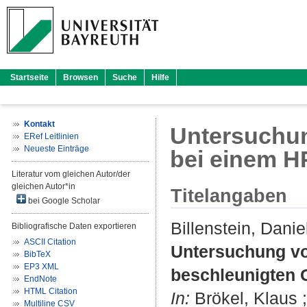
Startseite
Browsen
Suche
Hilfe
Kontakt
Untersuchun
ERef Leitlinien
Neueste Einträge
bei einem H
Literatur vom gleichen Autor/der
gleichen Autor*in
Titelangaben
bei Google Scholar
Billenstein, Danie
Bibliografische Daten exportieren
ASCII Citation
Untersuchung vo
BibTeX
EP3 XML
beschleunigten 
EndNote
HTML Citation
In:
Brökel, Klaus
Multiline CSV