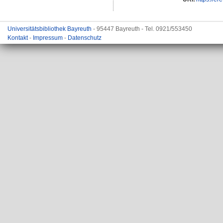
Universitätsbibliothek Bayreuth
- 95447 Bayreuth - Tel. 0921/553450
Kontakt
-
Impressum
-
Datenschutz