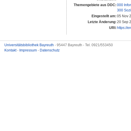
Themengebiete aus DDC:
000 Info
300 Sozi
Eingestellt am:
05 Nov 
Letzte Änderung:
20 Sep 
URI:
https://e
Universitätsbibliothek Bayreuth
- 95447 Bayreuth - Tel. 0921/553450
Kontakt
-
Impressum
-
Datenschutz