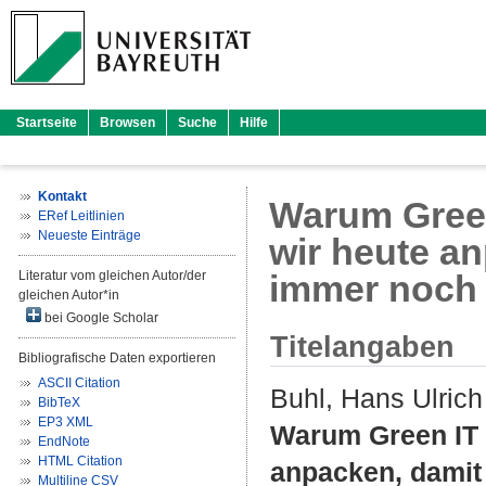
Startseite
Browsen
Suche
Hilfe
Kontakt
Warum Green
ERef Leitlinien
Neueste Einträge
wir heute a
Literatur vom gleichen Autor/der
immer noch 
gleichen Autor*in
bei Google Scholar
Titelangaben
Bibliografische Daten exportieren
ASCII Citation
Buhl, Hans Ulrich
BibTeX
EP3 XML
Warum Green IT 
EndNote
HTML Citation
anpacken, damit
Multiline CSV