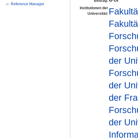
Beitrag:
Reference Manager
Institutionen der
Fakultä
Universität:
Fakultä
Forsch
Forsch
der Uni
Forsch
der Uni
der Fra
Forsch
der Uni
Inform