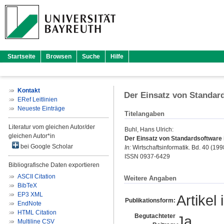
Startseite
Browsen
Suche
Hilfe
Kontakt
Der Einsatz von Standar
ERef Leitlinien
Neueste Einträge
Titelangaben
Literatur vom gleichen Autor/der
Buhl, Hans Ulrich
:
gleichen Autor*in
Der Einsatz von Standardsoftware 
bei Google Scholar
In:
Wirtschaftsinformatik. Bd. 40 (1998
ISSN 0937-6429
Bibliografische Daten exportieren
ASCII Citation
Weitere Angaben
BibTeX
EP3 XML
Artikel 
Publikationsform:
EndNote
HTML Citation
Begutachteter
Ja
Multiline CSV