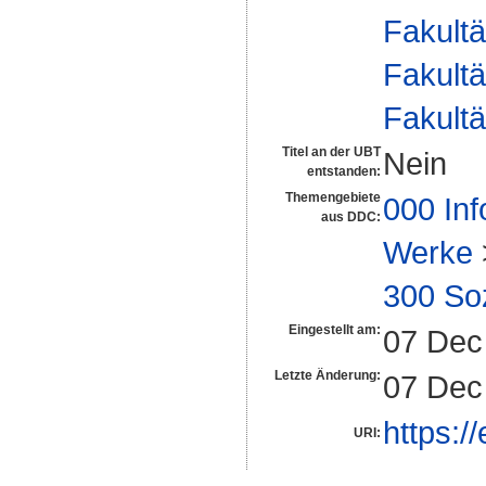
Fakultä
Fakultä
Fakultä
Titel an der UBT
Nein
entstanden:
Themengebiete
000 Inf
aus DDC:
Werke
300 So
Eingestellt am:
07 Dec
Letzte Änderung:
07 Dec
https:/
URI: