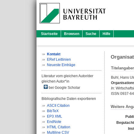
Startseite
Browsen
Suche
Hilfe
Kontakt
Organisat
ERef Leitlinien
Neueste Einträge
Titelangabe
Literatur vom gleichen Autor/der
Buhl, Hans Ul
gleichen Autor*in
Organisation
bei Google Scholar
In:
Wirtschaftsi
ISSN 0937-6
Bibliografische Daten exportieren
ASCII Citation
Weitere Ang
BibTeX
EP3 XML
Publ
EndNote
Begutacht
HTML Citation
Ins
Multiline CSV