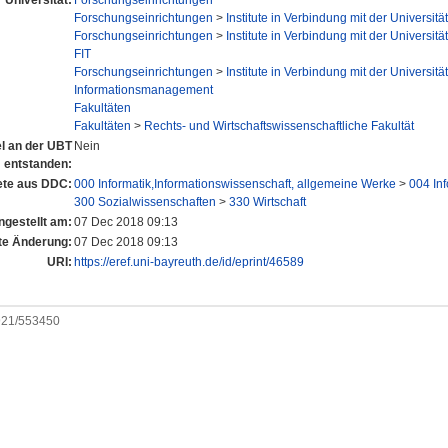
Universität:
Forschungseinrichtungen
Forschungseinrichtungen
>
Institute in Verbindung mit der Universität
Forschungseinrichtungen
>
Institute in Verbindung mit der Universität
FIT
Forschungseinrichtungen
>
Institute in Verbindung mit der Universität
Informationsmanagement
Fakultäten
Fakultäten
>
Rechts- und Wirtschaftswissenschaftliche Fakultät
el an der UBT
Nein
entstanden:
te aus DDC:
000 Informatik,Informationswissenschaft, allgemeine Werke
>
004 Inf
300 Sozialwissenschaften
>
330 Wirtschaft
ngestellt am:
07 Dec 2018 09:13
te Änderung:
07 Dec 2018 09:13
URI:
https://eref.uni-bayreuth.de/id/eprint/46589
0921/553450