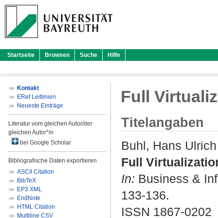
Startseite
Browsen
Suche
Hilfe
Kontakt
Full Virtuali
ERef Leitlinien
Neueste Einträge
Titelangaben
Literatur vom gleichen Autor/der
gleichen Autor*in
Buhl, Hans Ulrich
bei Google Scholar
Full Virtualizati
Bibliografische Daten exportieren
ASCII Citation
In:
Business & Inf
BibTeX
EP3 XML
133-136.
EndNote
HTML Citation
ISSN 1867-0202
Multiline CSV