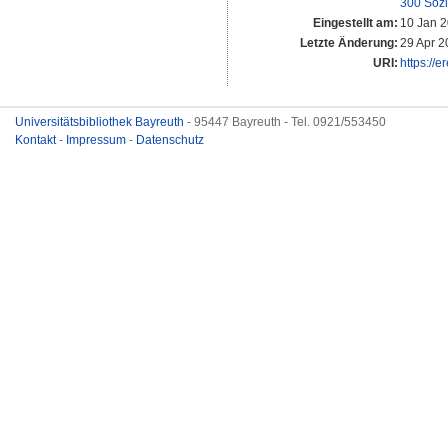
300 Sozi
Eingestellt am:
10 Jan 2
Letzte Änderung:
29 Apr 2
URI:
https://e
Universitätsbibliothek Bayreuth
- 95447 Bayreuth - Tel. 0921/553450
Kontakt
-
Impressum
-
Datenschutz