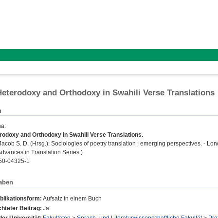
eterodoxy and Orthodoxy in Swahili Verse Translations
n
na
:
odoxy and Orthodoxy in Swahili Verse Translations.
Jacob S. D.
(Hrsg.): Sociologies of poetry translation : emerging perspectives. - Lo
dvances in Translation Series )
50-04325-1
aben
blikationsform:
Aufsatz in einem Buch
hteter Beitrag:
Ja