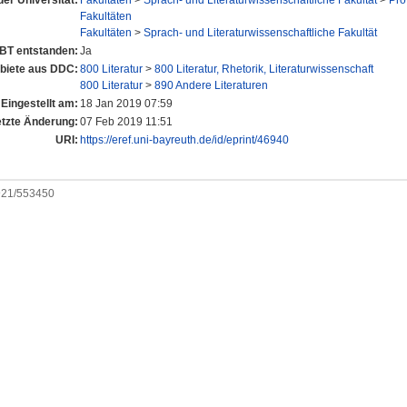
der Universität:
Fakultäten
>
Sprach- und Literaturwissenschaftliche Fakultät
>
Pro
Fakultäten
Fakultäten
>
Sprach- und Literaturwissenschaftliche Fakultät
UBT entstanden:
Ja
iete aus DDC:
800 Literatur
>
800 Literatur, Rhetorik, Literaturwissenschaft
800 Literatur
>
890 Andere Literaturen
Eingestellt am:
18 Jan 2019 07:59
etzte Änderung:
07 Feb 2019 11:51
URI:
https://eref.uni-bayreuth.de/id/eprint/46940
0921/553450