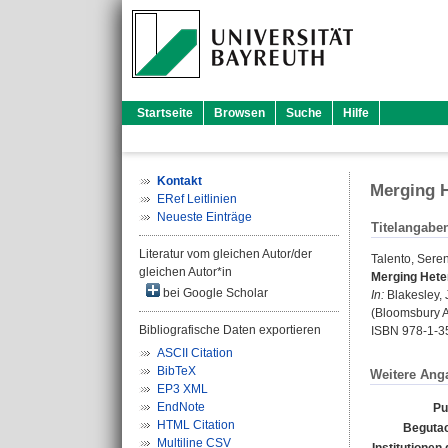
Startseite
Browsen
Suche
Hilfe
Kontakt
Merging H
ERef Leitlinien
Neueste Einträge
Titelangabe
Literatur vom gleichen Autor/der
Talento, Sere
gleichen Autor*in
Merging Heter
bei Google Scholar
In:
Blakesley, 
(Bloomsbury A
Bibliografische Daten exportieren
ISBN 978-1-3
ASCII Citation
BibTeX
Weitere Ang
EP3 XML
EndNote
Pu
HTML Citation
Begutac
Multiline CSV