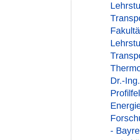
Lehrst
Transp
Fakultä
Lehrst
Transp
Thermo
Dr.-In
Profilfe
Energi
Forsch
- Bayr