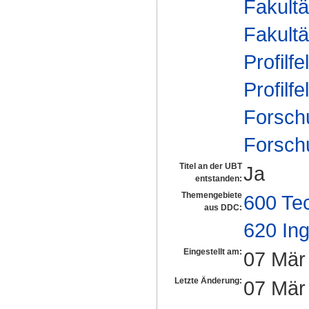
Fakultä
Fakultä
Profilfe
Profilfe
Forsch
Forsch
Titel an der UBT
Ja
entstanden:
Themengebiete
600 Te
aus DDC:
620 In
Eingestellt am:
07 Mär
Letzte Änderung:
07 Mär