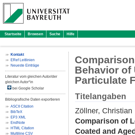
Startseite
Browsen
Suche
Hilfe
Kontakt
Comparison 
ERef Leitlinien
Neueste Einträge
Behavior of
Literatur vom gleichen Autor/der
Particulate F
gleichen Autor*in
bei Google Scholar
Titelangaben
Bibliografische Daten exportieren
ASCII Citation
Zöllner, Christian
BibTeX
EP3 XML
Comparison of L
EndNote
HTML Citation
Coated and Aged 
Multiline CSV