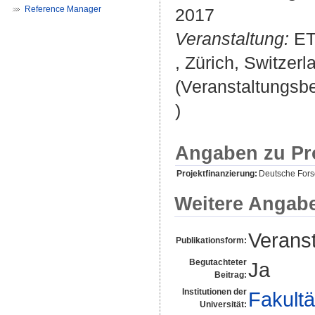
Reference Manager
2017
Veranstaltung:
ET
, Zürich, Switzerl
(Veranstaltungsb
)
Angaben zu Pr
Projektfinanzierung:
Deutsche For
Weitere Angab
Veranst
Publikationsform:
Begutachteter
Ja
Beitrag:
Institutionen der
Fakultä
Universität: