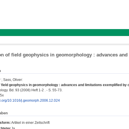
on of field geophysics in geomorphology : advances and 
n
r
;
Sass, Oliver
:
f field geophysics in geomorphology : advances and limitations exemplified by 
gy. Bd. 93 (2008) Heft 1-2 . - S. 55-73.
55x
doi.org/10.1016/j.geomorph.2006.12.024
aben
nsform:
Artikel in einer Zeitschrift
hteter
Ja