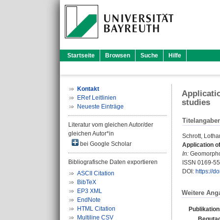
Startseite
Browsen
Suche
Hilfe
Kontakt
Applicati
ERef Leitlinien
studies
Neueste Einträge
Titelangabe
Literatur vom gleichen Autor/der
gleichen Autor*in
Schrott, Lotha
bei Google Scholar
Application o
In:
Geomorpholo
Bibliografische Daten exportieren
ISSN 0169-5
DOI:
https://
ASCII Citation
BibTeX
EP3 XML
Weitere Ang
EndNote
HTML Citation
Publikatio
Multiline CSV
Begutac