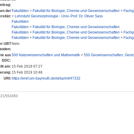
eitrag:
nen der
Fakultäten
>
Fakultät für Biologie, Chemie und Geowissenschaften
>
Fachg
rsität:
>
Lehrstuhl Geomorphologie - Univ.-Prof. Dr. Oliver Sass
Fakultäten
Fakultäten
>
Fakultät für Biologie, Chemie und Geowissenschaften
Fakultäten
>
Fakultät für Biologie, Chemie und Geowissenschaften
>
Fachg
Fakultäten
>
Fakultät für Biologie, Chemie und Geowissenschaften
>
Fachg
der UBT
Nein
anden:
te aus
500 Naturwissenschaften und Mathematik
>
550 Geowissenschaften, Geol
DDC:
llt am:
15 Feb 2019 07:27
derung:
15 Feb 2019 10:48
URI:
https://eref.uni-bayreuth.de/id/eprint/47332
0921/553450