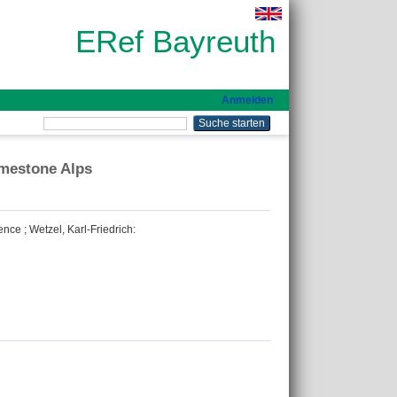
ERef Bayreuth
Anmelden
imestone Alps
rence
;
Wetzel, Karl‐Friedrich
: