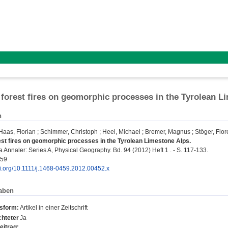
 forest fires on geomorphic processes in the Tyrolean L
n
Haas, Florian
;
Schimmer, Christoph
;
Heel, Michael
;
Bremer, Magnus
;
Stöger, Flo
est fires on geomorphic processes in the Tyrolean Limestone Alps.
 Annaler: Series A, Physical Geography. Bd. 94 (2012) Heft 1 . - S. 117-133.
459
oi.org/10.1111/j.1468-0459.2012.00452.x
aben
nsform:
Artikel in einer Zeitschrift
hteter
Ja
eitrag: