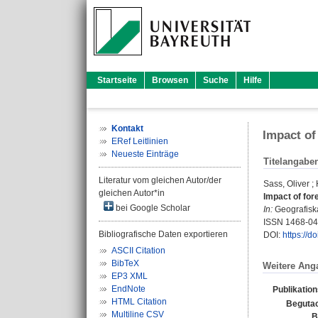
Startseite
Browsen
Suche
Hilfe
Kontakt
Impact of
ERef Leitlinien
Neueste Einträge
Titelangabe
Literatur vom gleichen Autor/der
Sass, Oliver
;
gleichen Autor*in
Impact of for
bei Google Scholar
In:
Geografiska
ISSN 1468-0
Bibliografische Daten exportieren
DOI:
https://d
ASCII Citation
BibTeX
Weitere Ang
EP3 XML
EndNote
Publikatio
HTML Citation
Begutac
Multiline CSV
B