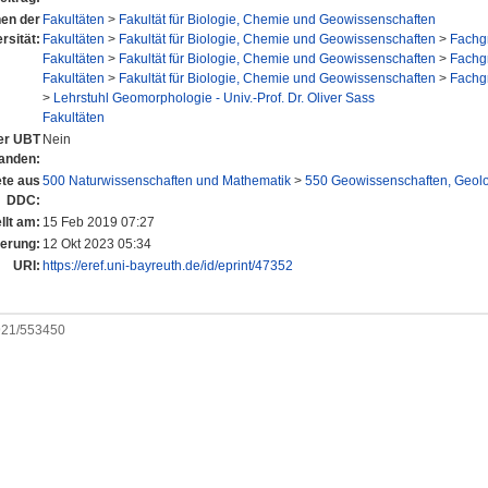
nen der
Fakultäten
>
Fakultät für Biologie, Chemie und Geowissenschaften
rsität:
Fakultäten
>
Fakultät für Biologie, Chemie und Geowissenschaften
>
Fachg
Fakultäten
>
Fakultät für Biologie, Chemie und Geowissenschaften
>
Fachg
Fakultäten
>
Fakultät für Biologie, Chemie und Geowissenschaften
>
Fachg
>
Lehrstuhl Geomorphologie - Univ.-Prof. Dr. Oliver Sass
Fakultäten
der UBT
Nein
anden:
te aus
500 Naturwissenschaften und Mathematik
>
550 Geowissenschaften, Geol
DDC:
llt am:
15 Feb 2019 07:27
derung:
12 Okt 2023 05:34
URI:
https://eref.uni-bayreuth.de/id/eprint/47352
0921/553450