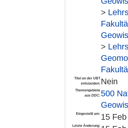
Geowis
>
Lehr
Fakultä
Geowis
>
Lehr
Geomorp
Fakultä
Titel an der UBT
Nein
entstanden:
Themengebiete
500 Na
aus DDC:
Geowis
Eingestellt am:
15 Feb
Letzte Änderung: