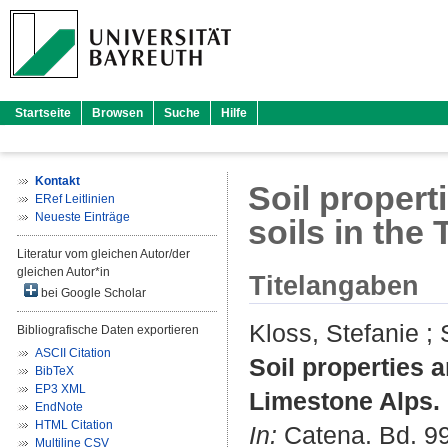
Startseite
Browsen
Suche
Hilfe
Kontakt
Soil propert
ERef Leitlinien
Neueste Einträge
soils in the
Literatur vom gleichen Autor/der
gleichen Autor*in
Titelangaben
bei Google Scholar
Kloss, Stefanie
;
Bibliografische Daten exportieren
ASCII Citation
Soil properties 
BibTeX
EP3 XML
Limestone Alps.
EndNote
HTML Citation
In:
Catena. Bd. 99 
Multiline CSV