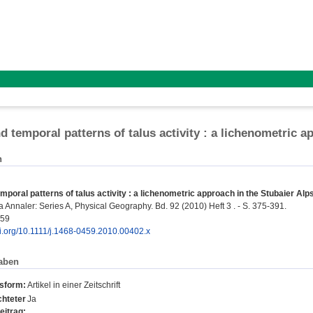
d temporal patterns of talus activity : a lichenometric a
n
emporal patterns of talus activity : a lichenometric approach in the Stubaier Alps
 Annaler: Series A, Physical Geography. Bd. 92 (2010) Heft 3 . - S. 375-391.
459
oi.org/10.1111/j.1468-0459.2010.00402.x
aben
nsform:
Artikel in einer Zeitschrift
hteter
Ja
eitrag: