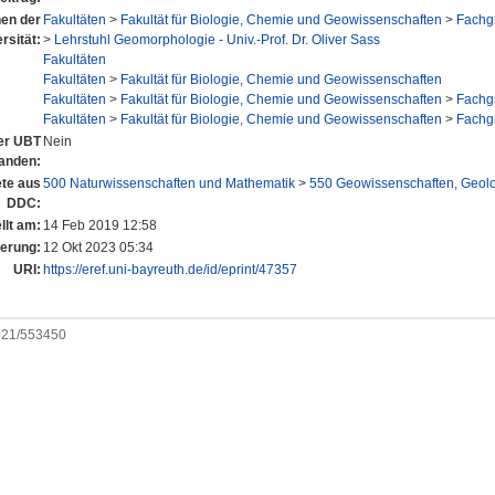
nen der
Fakultäten
>
Fakultät für Biologie, Chemie und Geowissenschaften
>
Fachg
rsität:
>
Lehrstuhl Geomorphologie - Univ.-Prof. Dr. Oliver Sass
Fakultäten
Fakultäten
>
Fakultät für Biologie, Chemie und Geowissenschaften
Fakultäten
>
Fakultät für Biologie, Chemie und Geowissenschaften
>
Fachg
Fakultäten
>
Fakultät für Biologie, Chemie und Geowissenschaften
>
Fachg
der UBT
Nein
anden:
te aus
500 Naturwissenschaften und Mathematik
>
550 Geowissenschaften, Geol
DDC:
llt am:
14 Feb 2019 12:58
derung:
12 Okt 2023 05:34
URI:
https://eref.uni-bayreuth.de/id/eprint/47357
0921/553450