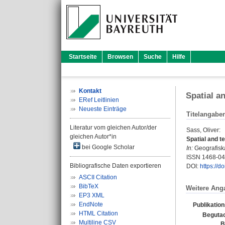
Startseite
Browsen
Suche
Hilfe
Kontakt
Spatial an
ERef Leitlinien
Neueste Einträge
Titelangabe
Literatur vom gleichen Autor/der
Sass, Oliver
:
gleichen Autor*in
Spatial and t
bei Google Scholar
In:
Geografiska
ISSN 1468-0
Bibliografische Daten exportieren
DOI:
https://d
ASCII Citation
BibTeX
Weitere Ang
EP3 XML
EndNote
Publikatio
HTML Citation
Begutac
Multiline CSV
B