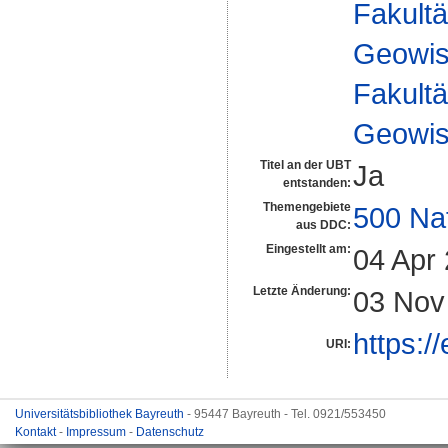
Fakultä
Geowis
Fakultä
Geowis
Titel an der UBT
Ja
entstanden:
Themengebiete
500 Na
aus DDC:
Eingestellt am:
04 Apr
Letzte Änderung:
03 Nov
https:/
URI:
Universitätsbibliothek Bayreuth
- 95447 Bayreuth - Tel. 0921/553450
Kontakt
-
Impressum
-
Datenschutz