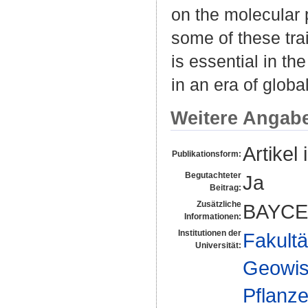
on the molecular 
some of these trai
is essential in th
in an era of glob
Weitere Angab
Artikel 
Publikationsform:
Begutachteter
Ja
Beitrag:
Zusätzliche
BAYCE
Informationen:
Institutionen der
Fakultä
Universität:
Geowis
Pflanz