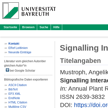
Startseite
Browsen
Suche
Hilfe
Kontakt
Signalling I
ERef Leitlinien
Neueste Einträge
Titelangaben
Literatur vom gleichen Autor/der
gleichen Autor*in
Mustroph, Angeli
bei Google Scholar
Signalling Intera
Bibliografische Daten exportieren
ASCII Citation
In:
Annual Plant R
BibTeX
EP3 XML
ISSN 2639-3832
EndNote
HTML Citation
DOI:
https://doi
Multiline CSV