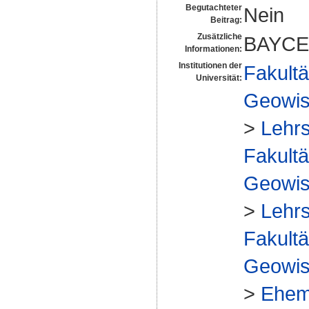
Begutachteter
Nein
Beitrag:
Zusätzliche
BAYCE
Informationen:
Institutionen der
Fakultä
Universität:
Geowis
>
Lehrs
Fakultä
Geowis
>
Lehrs
Fakultä
Geowis
>
Ehem