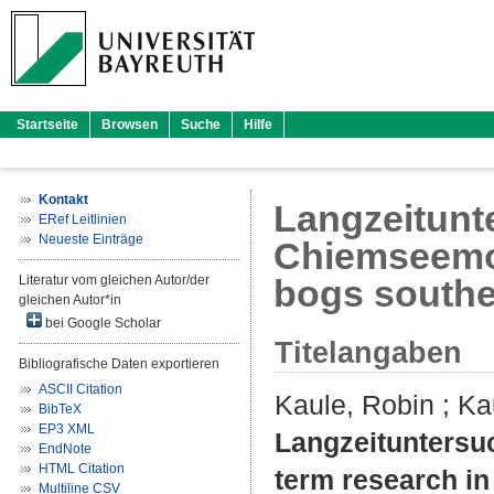
Startseite
Browsen
Suche
Hilfe
Kontakt
Langzeitunt
ERef Leitlinien
Neueste Einträge
Chiemseemoo
Literatur vom gleichen Autor/der
bogs southe
gleichen Autor*in
bei Google Scholar
Titelangaben
Bibliografische Daten exportieren
ASCII Citation
Kaule, Robin
;
Ka
BibTeX
EP3 XML
Langzeituntersu
EndNote
HTML Citation
term research in
Multiline CSV