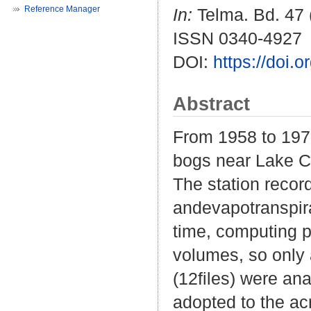
Reference Manager
In:
Telma. Bd. 47 (
ISSN 0340-4927
DOI:
https://doi.
Abstract
From 1958 to 1978
bogs near Lake C
The station record
andevapotranspira
time, computing p
volumes, so only 
(12files) were an
adopted to the a