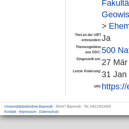
Fakultä
Geowis
>
Ehem
Titel an der UBT
Ja
entstanden:
Themengebiete
500 Na
aus DDC:
Eingestellt am:
27 Mär
Letzte Änderung:
31 Jan
https:/
URI:
Universitätsbibliothek Bayreuth
- 95447 Bayreuth - Tel. 0921/553450
Kontakt
-
Impressum
-
Datenschutz