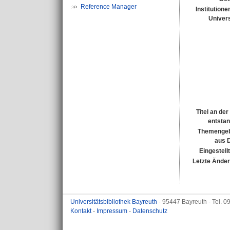
Reference Manager
Institutione
Univers
Titel an de
entsta
Themengeb
aus 
Eingestell
Letzte Ände
Universitätsbibliothek Bayreuth
- 95447 Bayreuth - Tel. 
Kontakt
-
Impressum
-
Datenschutz