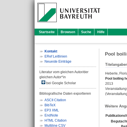
Startseite
Browsen
Suche
Hilfe
Kontakt
Pool boil
ERef Leitlinien
Neueste Einträge
Titelangabe
Literatur vom gleichen Autor/der
Heberle, Flori
gleichen Autor*in
Pool boiling 
bei Google Scholar
2013
Veranstaltung
Bibliografische Daten exportieren
(Veranstaltun
ASCII Citation
BibTeX
Weitere Ang
EP3 XML
EndNote
Publikations
HTML Citation
Begutacht
Multiline CSV
Bei