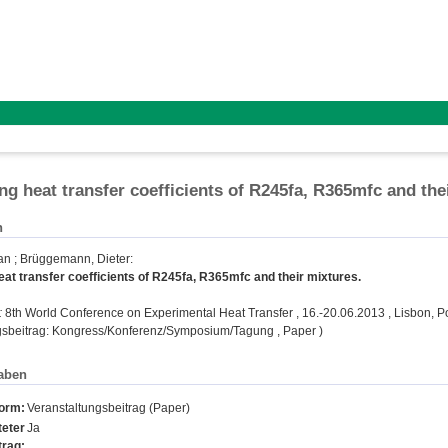
ing heat transfer coefficients of R245fa, R365mfc and the
n
an
;
Brüggemann, Dieter
:
heat transfer coefficients of R245fa, R365mfc and their mixtures.
:
8th World Conference on Experimental Heat Transfer , 16.-20.06.2013 , Lisbon, Po
gsbeitrag: Kongress/Konferenz/Symposium/Tagung , Paper )
aben
form:
Veranstaltungsbeitrag (Paper)
eter
Ja
trag: