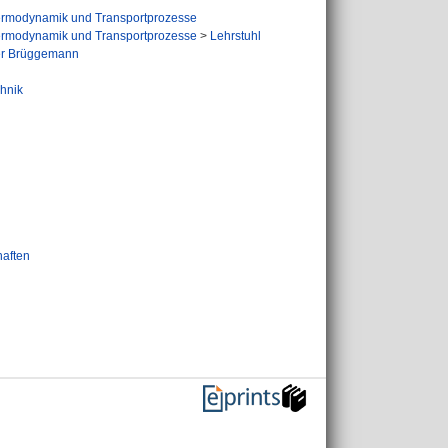
ermodynamik und Transportprozesse
ermodynamik und Transportprozesse
>
Lehrstuhl
ter Brüggemann
chnik
haften