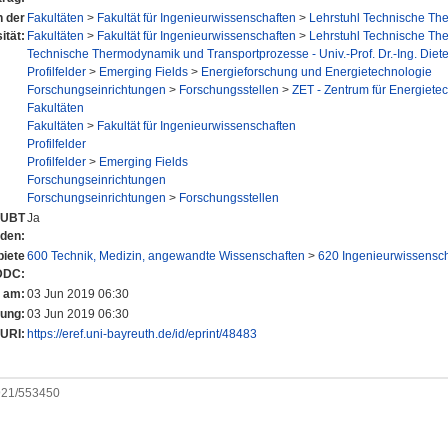
n der
Fakultäten
>
Fakultät für Ingenieurwissenschaften
>
Lehrstuhl Technische Th
ität:
Fakultäten
>
Fakultät für Ingenieurwissenschaften
>
Lehrstuhl Technische Th
Technische Thermodynamik und Transportprozesse - Univ.-Prof. Dr.-Ing. Die
Profilfelder
>
Emerging Fields
>
Energieforschung und Energietechnologie
Forschungseinrichtungen
>
Forschungsstellen
>
ZET - Zentrum für Energiete
Fakultäten
Fakultäten
>
Fakultät für Ingenieurwissenschaften
Profilfelder
Profilfelder
>
Emerging Fields
Forschungseinrichtungen
Forschungseinrichtungen
>
Forschungsstellen
r UBT
Ja
nden:
iete
600 Technik, Medizin, angewandte Wissenschaften
>
620 Ingenieurwissensc
DDC:
t am:
03 Jun 2019 06:30
rung:
03 Jun 2019 06:30
URI:
https://eref.uni-bayreuth.de/id/eprint/48483
0921/553450