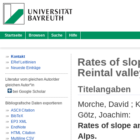
Startseite
Browsen
Suche
Hilfe
Kontakt
Rates of sl
ERef Leitlinien
Neueste Einträge
Reintal vall
Literatur vom gleichen Autor/der
gleichen Autor*in
Titelangaben
bei Google Scholar
Morche, David
;
K
Bibliografische Daten exportieren
ASCII Citation
Götz, Joachim
:
BibTeX
EP3 XML
Rates of slope a
EndNote
HTML Citation
Alps.
Multiline CSV