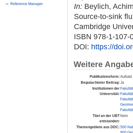
Reference Manager
In:
Beylich, Achim
Source-to-sink fl
Cambridge Univers
ISBN 978-1-107-
DOI:
https://doi
Weitere Angab
Publikationsform:
Aufsatz
Begutachteter Beitrag:
Ja
Institutionen der
Fakultä
Universität:
Fakultä
Fakultä
Geomor
Fakultä
Titel an der UBT
Nein
entstanden:
Themengebiete aus DDC:
500 Nat
900 Ges