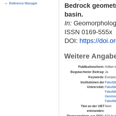
Reference Manager
Bedrock geometry
basin.
In:
Geomorphology.
ISSN 0169-555x
DOI:
https://doi.
Weitere Angab
Publikationsform:
Artikel i
Begutachteter Beitrag:
Ja
Keywords:
Europea
Institutionen der
Fakultä
Universität:
Fakultä
Fakultä
Geomor
Fakultä
Titel an der UBT
Nein
entstanden: