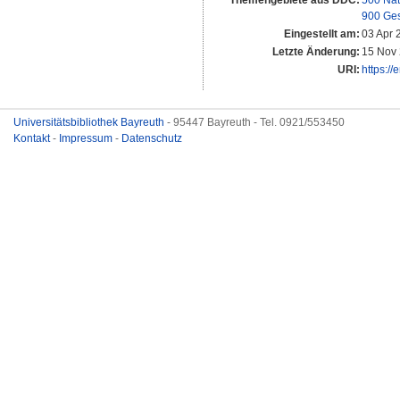
Themengebiete aus DDC:
500 Nat
900 Ges
Eingestellt am:
03 Apr 
Letzte Änderung:
15 Nov 
URI:
https://
Universitätsbibliothek Bayreuth
- 95447 Bayreuth - Tel. 0921/553450
Kontakt
-
Impressum
-
Datenschutz