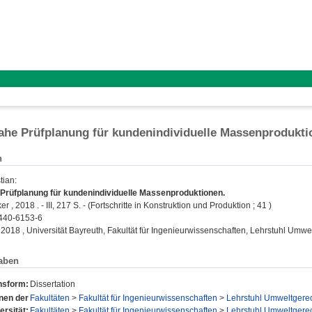
ahe Prüfplanung für kundenindividuelle Massenprodukt
n
tian
:
 Prüfplanung für kundenindividuelle Massenproduktionen.
 , 2018 . - III, 217 S. - (Fortschritte in Konstruktion und Produktion ; 41 )
440-6153-6
, 2018 , Universität Bayreuth, Fakultät für Ingenieurwissenschaften, Lehrstuhl Umw
aben
nsform:
Dissertation
onen der
Fakultäten
>
Fakultät für Ingenieurwissenschaften
>
Lehrstuhl Umweltgerec
ersität:
Fakultäten
>
Fakultät für Ingenieurwissenschaften
>
Lehrstuhl Umweltgerec