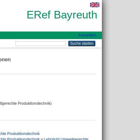
ERef Bayreuth
Anmelden
ionen
eltgerechte Produktionstechnik)
hte Produktionstechnik
hte Produktionstechnik
>
Lehrstuhl Umweltgerechte