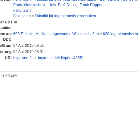
Produktionstechnik - Univ.-Prof. Dr.-Ing. Frank Döpper
Fakultäten
Fakultäten
>
Fakultät für Ingenieurwissenschaften
 der UBT
Ja
tanden:
ete aus
600 Technik, Medizin, angewandte Wissenschaften
>
620 Ingenieurwissen
DDC:
ellt am:
04 Apr 2019 08:51
derung:
04 Apr 2019 08:51
URI:
https://eref.uni-bayreuth.de/id/eprint/48551
0921/553450