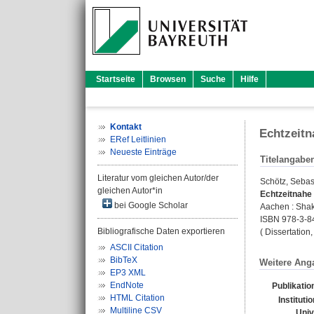
Startseite
Browsen
Suche
Hilfe
Kontakt
Echtzeitn
ERef Leitlinien
Neueste Einträge
Titelangabe
Literatur vom gleichen Autor/der
Schötz, Sebas
gleichen Autor*in
Echtzeitnahe
bei Google Scholar
Aachen : Shaker
ISBN 978-3-8
Bibliografische Daten exportieren
( Dissertation
ASCII Citation
BibTeX
Weitere Ang
EP3 XML
EndNote
Publikatio
HTML Citation
Instituti
Multiline CSV
Univ