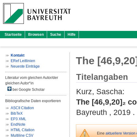
Startseite
Browsen
Suche
Hilfe
Kontakt
The [46,9,20
ERef Leitlinien
Neueste Einträge
Titelangaben
Literatur vom gleichen Autor/der
gleichen Autor*in
Kurz, Sascha
:
bei Google Scholar
The [46,9,20]₂ co
Bibliografische Daten exportieren
ASCII Citation
Bayreuth , 2019 . 
BibTeX
EP3 XML
EndNote
HTML Citation
Eine
aktuellere Version
Multiline CSV