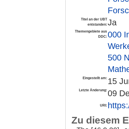
Forsc
Titel an der UBT
Ja
entstanden:
Themengebiete aus
000 I
DDC:
Werk
500 N
Math
Eingestellt am:
15 Ju
Letzte Änderung:
09 De
https
URI:
Zu diesem E