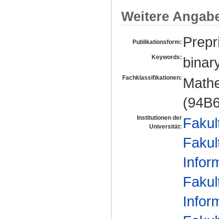
Weitere Angab
Prepri
Publikationsform:
Keywords:
binar
Fachklassifikationen:
Mathe
(94B6
Institutionen der
Fakul
Universität:
Fakul
Infor
Fakul
Infor