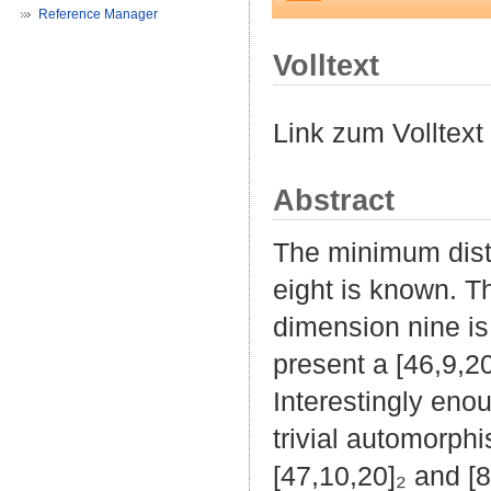
Reference Manager
Volltext
Link zum Volltext
Abstract
The minimum dista
eight is known. T
dimension nine i
present a [46,9,2
Interestingly enou
trivial automorph
[47,10,20]₂ and [