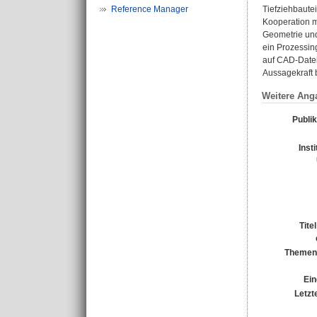
Reference Manager
Tiefziehbautei
Kooperation m
Geometrie und
ein Prozessin
auf CAD-Datei
Aussagekraft 
Weitere Ang
Publi
Inst
Tite
Themen
Ein
Letzt