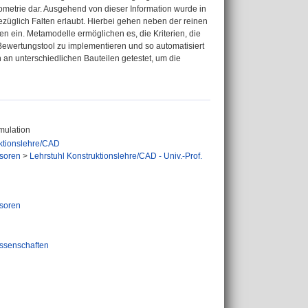
eometrie dar. Ausgehend von dieser Information wurde in
züglich Falten erlaubt. Hierbei gehen neben der reinen
n ein. Metamodelle ermöglichen es, die Kriterien, die
Bewertungstool zu implementieren und so automatisiert
n unterschiedlichen Bauteilen getestet, um die
mulation
uktionslehre/CAD
soren
>
Lehrstuhl Konstruktionslehre/CAD - Univ.-Prof.
soren
ssenschaften