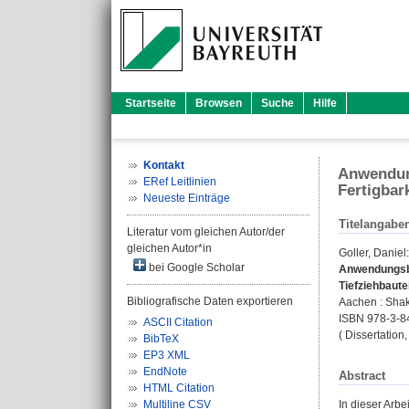
Startseite
Browsen
Suche
Hilfe
Kontakt
Anwendung
ERef Leitlinien
Fertigbar
Neueste Einträge
Titelangabe
Literatur vom gleichen Autor/der
gleichen Autor*in
Goller, Daniel
:
bei Google Scholar
Anwendungsbez
Tiefziehbaute
Bibliografische Daten exportieren
Aachen : Shake
ISBN 978-3-8
ASCII Citation
( Dissertation
BibTeX
EP3 XML
EndNote
Abstract
HTML Citation
Multiline CSV
In dieser Arbe