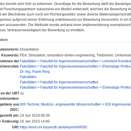
len bereits sehr früh zu erkennen. Grundlage für die Bewertung stellt die Bauteilg
it Forschungspartnern sukzessive ein Modell entwickelt, welches die Bewertung be
 der Blechdicke auch noch ein Richtungsvektor sowie diverse Materialeigenschafte
genieur aufgrund seiner Erfahrung unterbewusst zur Bewertung heranzieht, in ein 
en anzuwenden. Die Methode wurde anhand einer Implementierung exemplarisch a
bzw. Vertrauenswürdigkeit der Bewertung zu ermitteln.
aben
kationsform:
Dissertation
Keywords:
FEA; Simulation; simulation-driven engineering; Tiefziehen; Umformsi
itutionen der
Fakultäten
>
Fakultät für Ingenieurwissenschaften
>
Lehrstuhl Konstr
Universität:
Fakultäten
>
Fakultät für Ingenieurwissenschaften
>
Ehemalige Profes
Dr.-Ing. Frank Rieg
Fakultäten
Fakultäten
>
Fakultät für Ingenieurwissenschaften
Fakultäten
>
Fakultät für Ingenieurwissenschaften
>
Ehemalige Profes
l an der UBT
Ja
entstanden:
gebiete aus
600 Technik, Medizin, angewandte Wissenschaften
>
620 Ingenieurwi
DDC:
gestellt am:
18 Jun 2019 06:38
e Änderung:
16 Jan 2023 14:00
URI:
https://eref.uni-bayreuth.de/id/eprint/49595