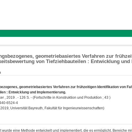
sbezogenes, geometriebasiertes Verfahren zur frühzeitig
keitsbewertung von Tiefziehbauteilen : Entwicklung und
n
ogenes, geometriebasiertes Verfahren zur frühzeitigen Identifikation von Fal
ilen : Entwicklung und Implementierung.
r , 2019 . - 126 S. - (Fortschritte in Konstruktion und Produktion ; 43 )
440-6524-4
, 2019, Universität Bayreuth, Fakultät für Ingenieurwissenschaften)
it wurde eine Methode entwickelt und implementiert, die es ermöglicht, Bereiche mi