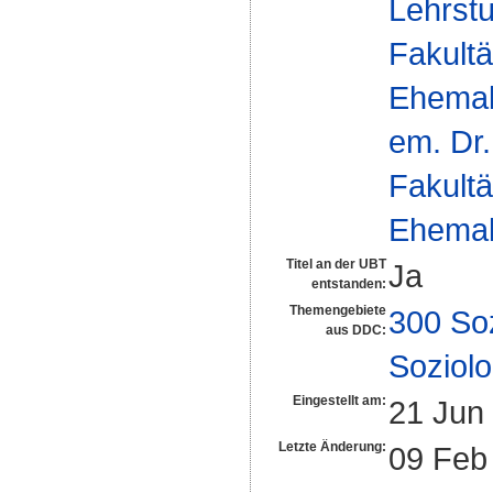
Lehrstu
Fakultä
Ehemal
em. Dr.
Fakultä
Ehemal
Titel an der UBT
Ja
entstanden:
Themengebiete
300 So
aus DDC:
Soziolo
Eingestellt am:
21 Jun
Letzte Änderung:
09 Feb