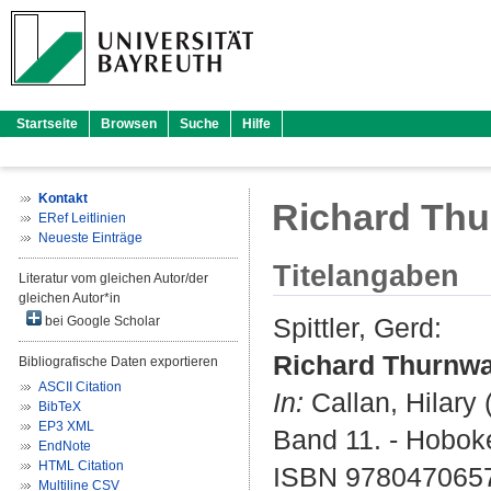
Startseite
Browsen
Suche
Hilfe
Kontakt
Richard Thu
ERef Leitlinien
Neueste Einträge
Titelangaben
Literatur vom gleichen Autor/der
gleichen Autor*in
Spittler, Gerd
:
bei Google Scholar
Richard Thurnwa
Bibliografische Daten exportieren
ASCII Citation
In:
Callan, Hilary
(
BibTeX
EP3 XML
Band 11. - Hoboke
EndNote
HTML Citation
ISBN 978047065
Multiline CSV