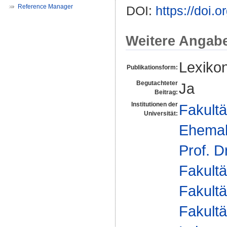
Reference Manager
DOI:
https://doi
Weitere Angab
Lexikon
Publikationsform:
Begutachteter
Ja
Beitrag:
Institutionen der
Fakultä
Universität:
Ehemal
Prof. D
Fakultä
Fakultä
Fakultä