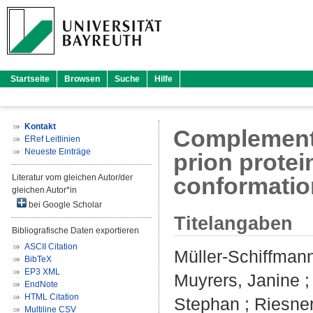
Startseite
Browsen
Suche
Hilfe
Kontakt
Complementar
ERef Leitlinien
Neueste Einträge
prion protei
Literatur vom gleichen Autor/der
conformation
gleichen Autor*in
bei Google Scholar
Titelangaben
Bibliografische Daten exportieren
ASCII Citation
Müller-Schiffman
BibTeX
EP3 XML
Muyrers, Janine
EndNote
HTML Citation
Stephan
;
Riesner
Multiline CSV