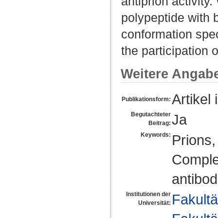
antiprion activity
polypeptide with b
conformation speci
the participation 
Weitere Angab
Artikel 
Publikationsform:
Begutachteter
Ja
Beitrag:
Keywords:
Prions,
Comple
antibod
Institutionen der
Fakultä
Universität: