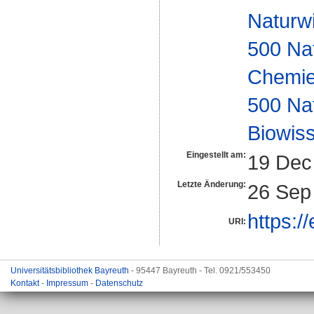
Naturw
500 Na
Chemi
500 Na
Biowiss
Eingestellt am:
19 Dec
Letzte Änderung:
26 Sep
https:/
URI:
Universitätsbibliothek Bayreuth
- 95447 Bayreuth - Tel. 0921/553450
Kontakt
-
Impressum
-
Datenschutz