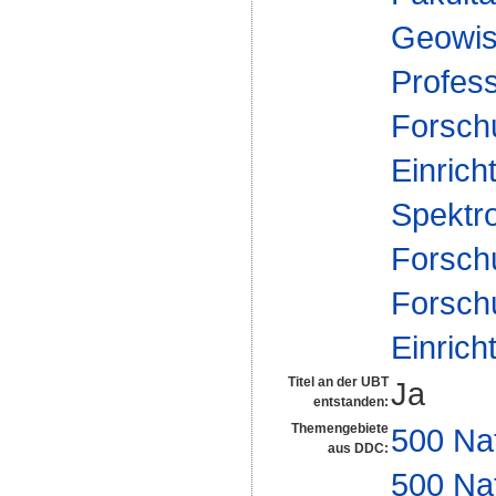
Geowis
Profes
Forsch
Einrich
Spektr
Forsch
Forsch
Einrich
Titel an der UBT
Ja
entstanden:
Themengebiete
500 Na
aus DDC:
500 Na