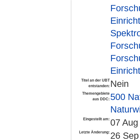
Forsch
Einrich
Spektr
Forsch
Forsch
Einrich
Titel an der UBT
Nein
entstanden:
Themengebiete
500 Na
aus DDC:
Naturw
Eingestellt am:
07 Aug
Letzte Änderung:
26 Sep