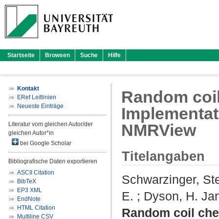
Startseite
Browsen
Suche
Hilfe
Kontakt
Random coil 
ERef Leitlinien
Neueste Einträge
Implementati
Literatur vom gleichen Autor/der
NMRView
gleichen Autor*in
bei Google Scholar
Titelangaben
Bibliografische Daten exportieren
ASCII Citation
Schwarzinger, St
BibTeX
EP3 XML
E.
;
Dyson, H. Ja
EndNote
HTML Citation
Random coil chem
Multiline CSV