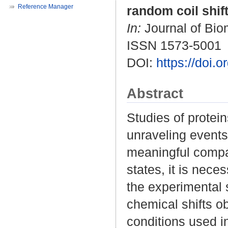
Reference Manager
random coil shif
In:
Journal of Biom
ISSN 1573-5001
DOI:
https://doi
Abstract
Studies of protei
unraveling events 
meaningful compar
states, it is nece
the experimental 
chemical shifts o
conditions used i