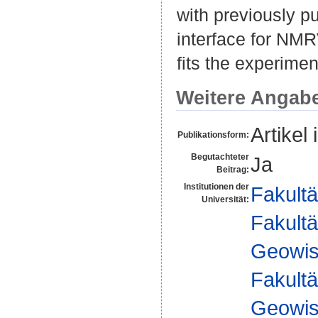
with previously p
interface for NMR
fits the experimen
Weitere Angab
Artikel 
Publikationsform:
Begutachteter
Ja
Beitrag:
Institutionen der
Fakultä
Universität:
Fakultä
Geowis
Fakultä
Geowis