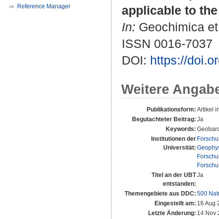
Reference Manager
applicable to th
In:
Geochimica et 
ISSN 0016-7037
DOI:
https://doi.
Weitere Angab
Publikationsform:
Artikel i
Begutachteter Beitrag:
Ja
Keywords:
Geobarom
Institutionen der
Forschu
Universität:
Geophys
Forschu
Forschu
Titel an der UBT
Ja
entstanden:
Themengebiete aus DDC:
500 Nat
Eingestellt am:
16 Aug 
Letzte Änderung:
14 Nov 