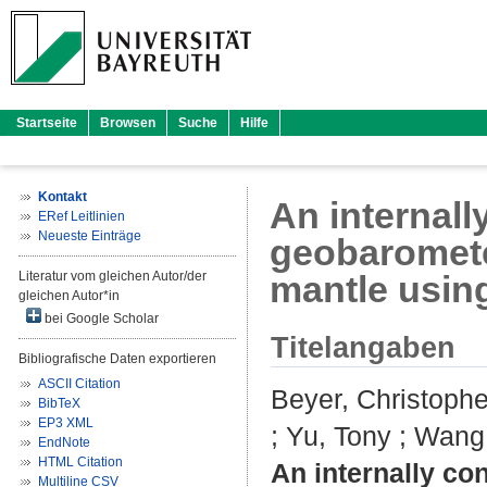
Startseite
Browsen
Suche
Hilfe
Kontakt
An internall
ERef Leitlinien
Neueste Einträge
geobarometer
Literatur vom gleichen Autor/der
mantle using
gleichen Autor*in
bei Google Scholar
Titelangaben
Bibliografische Daten exportieren
ASCII Citation
Beyer, Christophe
BibTeX
EP3 XML
;
Yu, Tony
;
Wang,
EndNote
HTML Citation
An internally co
Multiline CSV