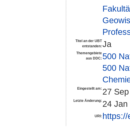
Fakultä
Geowis
Profes
Titel an der UBT
Ja
entstanden:
Themengebiete
500 Na
aus DDC:
500 Na
Chemi
Eingestellt am:
27 Sep
Letzte Änderung:
24 Jan
https:/
URI: