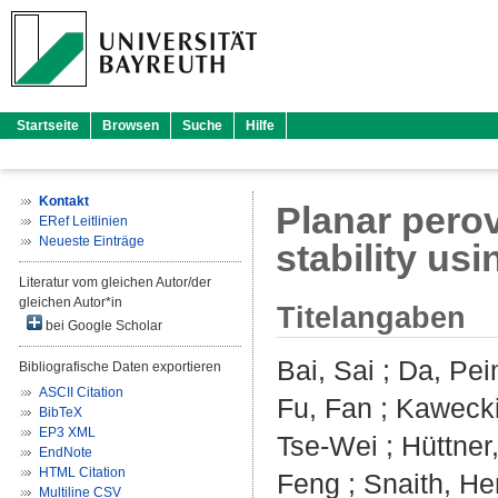
Startseite
Browsen
Suche
Hilfe
Kontakt
Planar perov
ERef Leitlinien
Neueste Einträge
stability usi
Literatur vom gleichen Autor/der
gleichen Autor*in
Titelangaben
bei Google Scholar
Bai, Sai
;
Da, Pei
Bibliografische Daten exportieren
ASCII Citation
Fu, Fan
;
Kawecki
BibTeX
EP3 XML
Tse-Wei
;
Hüttner
EndNote
HTML Citation
Feng
;
Snaith, He
Multiline CSV