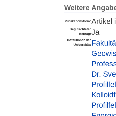
Weitere Angab
Artikel 
Publikationsform:
Begutachteter
Ja
Beitrag:
Institutionen der
Fakultä
Universität:
Geowis
Profes
Dr. Sve
Profilfe
Kolloid
Profilfe
Energi