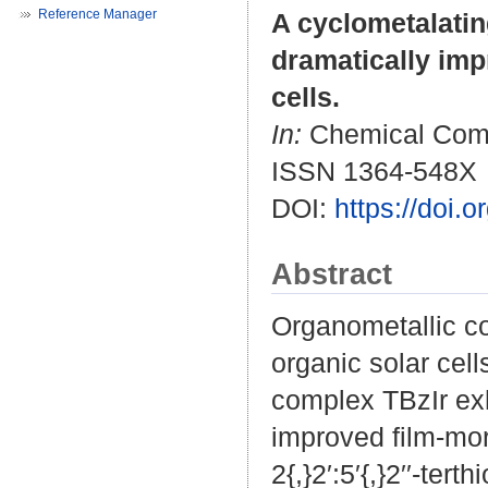
Reference Manager
A cyclometalatin
dramatically imp
cells.
In:
Chemical Commu
ISSN 1364-548X
DOI:
https://doi
Abstract
Organometallic co
organic solar cell
complex TBzIr exh
improved film-mor
2{,}2′:5′{,}2′′-te