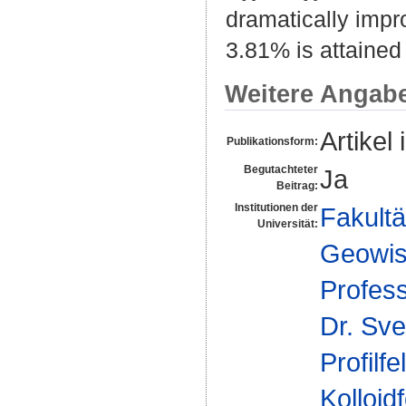
dramatically impr
3.81% is attaine
Weitere Angab
Artikel 
Publikationsform:
Begutachteter
Ja
Beitrag:
Institutionen der
Fakultä
Universität:
Geowis
Profes
Dr. Sve
Profilfe
Kolloid