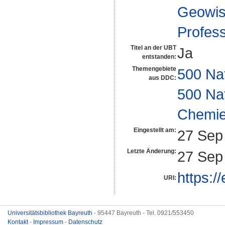
Geowis
Profes
Titel an der UBT
Ja
entstanden:
Themengebiete
500 Na
aus DDC:
500 Na
Chemi
Eingestellt am:
27 Sep
Letzte Änderung:
27 Sep
https:/
URI:
Universitätsbibliothek Bayreuth
- 95447 Bayreuth - Tel. 0921/553450
Kontakt
-
Impressum
-
Datenschutz