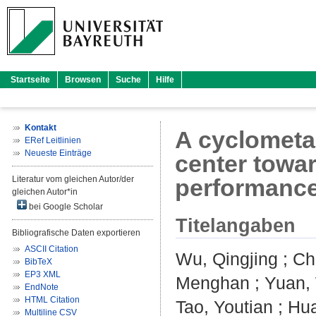
Startseite
Browsen
Suche
Hilfe
Kontakt
A cyclometal
ERef Leitlinien
Neueste Einträge
center towa
Literatur vom gleichen Autor/der
performance 
gleichen Autor*in
bei Google Scholar
Titelangaben
Bibliografische Daten exportieren
ASCII Citation
Wu, Qingjing
;
Ch
BibTeX
EP3 XML
Menghan
;
Yuan,
EndNote
HTML Citation
Tao, Youtian
;
Hua
Multiline CSV