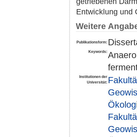
getriebenen Darmf
Entwicklung und 
Weitere Angab
Dissert
Publikationsform:
Keywords:
Anaero
ferment
Institutionen der
Fakultä
Universität:
Geowis
Ökologi
Fakultä
Geowis