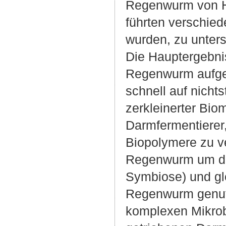
Regenwurm von H
führten verschie
wurden, zu unter
Die Hauptergebnis
Regenwurm aufge
schnell auf nicht
zerkleinerter Bio
Darmfermentierer
Biopolymere zu ve
Regenwurm um die
Symbiose) und gl
Regenwurm genutz
komplexen Mikrob-