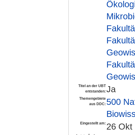
Ökologi
Mikrobi
Fakultä
Fakultä
Geowis
Fakultä
Geowis
Titel an der UBT
Ja
entstanden:
Themengebiete
500 Na
aus DDC:
Biowiss
Eingestellt am:
26 Okt