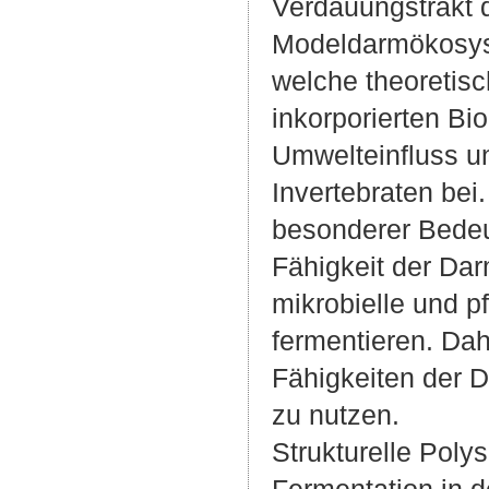
Verdauungstrakt 
Modeldarmökosyst
welche theoretisc
inkorporierten B
Umwelteinfluss un
Invertebraten bei
besonderer Bedeut
Fähigkeit der D
mikrobielle und p
fermentieren. Da
Fähigkeiten der D
zu nutzen.
Strukturelle Poly
Fermentation in 