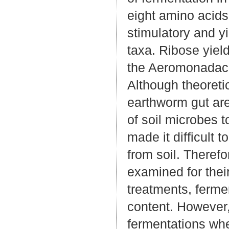
eight amino acids
stimulatory and yi
taxa. Ribose yiel
the Aeromonadac
Although theoreti
earthworm gut are
of soil microbes t
made it difficult 
from soil. Therefor
examined for thei
treatments, fermen
content. However, 
fermentations whe