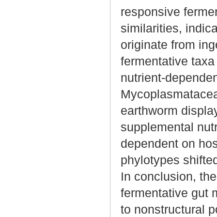
responsive fermen
similarities, indic
originate from ing
fermentative taxa
nutrient-depende
Mycoplasmataceae-
earthworm display
supplemental nutr
dependent on host 
phylotypes shifte
In conclusion, the
fermentative gut 
to nonstructural 