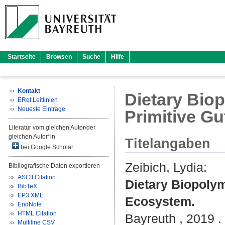
Startseite
Browsen
Suche
Hilfe
Kontakt
Dietary Biop
ERef Leitlinien
Neueste Einträge
Primitive G
Literatur vom gleichen Autor/der
gleichen Autor*in
Titelangaben
bei Google Scholar
Zeibich, Lydia
:
Bibliografische Daten exportieren
ASCII Citation
Dietary Biopolym
BibTeX
EP3 XML
Ecosystem.
EndNote
HTML Citation
Bayreuth , 2019 . 
Multiline CSV