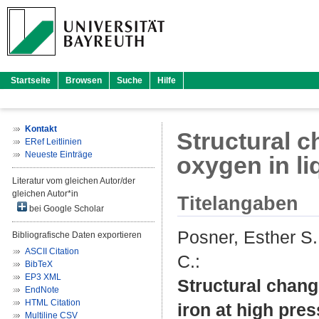
Startseite
Browsen
Suche
Hilfe
Kontakt
Structural c
ERef Leitlinien
Neueste Einträge
oxygen in li
Literatur vom gleichen Autor/der
gleichen Autor*in
Titelangaben
bei Google Scholar
Posner, Esther S.
Bibliografische Daten exportieren
ASCII Citation
C.
:
BibTeX
EP3 XML
Structural chang
EndNote
HTML Citation
iron at high pres
Multiline CSV