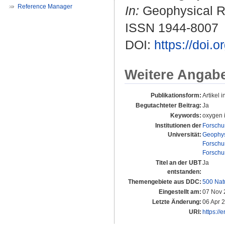
Reference Manager
In:
Geophysical Re
ISSN 1944-8007
DOI:
https://doi
Weitere Angab
Publikationsform:
Artikel i
Begutachteter Beitrag:
Ja
Keywords:
oxygen i
Institutionen der
Forschu
Universität:
Geophys
Forschu
Forschu
Titel an der UBT
Ja
entstanden:
Themengebiete aus DDC:
500 Nat
Eingestellt am:
07 Nov 
Letzte Änderung:
06 Apr 
URI:
https://