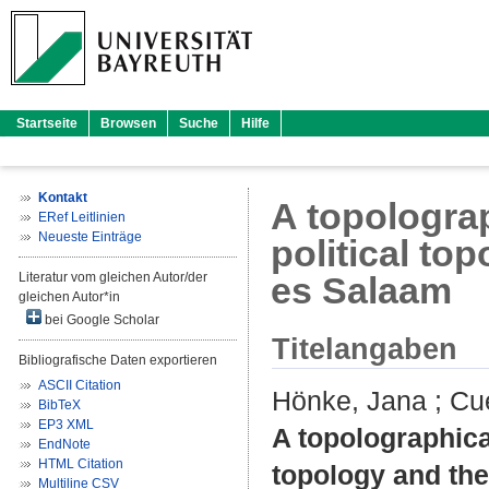
Startseite
Browsen
Suche
Hilfe
Kontakt
A topolograp
ERef Leitlinien
Neueste Einträge
political to
Literatur vom gleichen Autor/der
es Salaam
gleichen Autor*in
bei Google Scholar
Titelangaben
Bibliografische Daten exportieren
ASCII Citation
Hönke, Jana
;
Cu
BibTeX
EP3 XML
A topolographical
EndNote
HTML Citation
topology and the
Multiline CSV