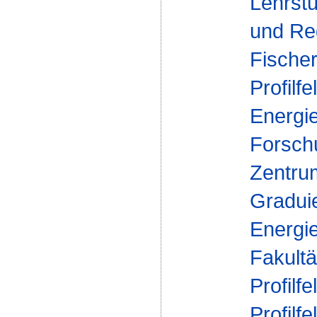
Lehrst
und Reg
Fische
Profilfe
Energi
Forsch
Zentrum
Gradui
Energi
Fakultä
Profilfe
Profilfe