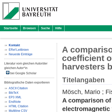
Startseite
Browsen
Suche
Hilfe
Kontakt
A compariso
ERef Leitlinien
Neueste Einträge
coefficient 
Literatur vom gleichen Autor/der
harvesters 
gleichen Autor*in
bei Google Scholar
Titelangaben
Bibliografische Daten exportieren
ASCII Citation
Mösch, Mario
;
Fi
BibTeX
EP3 XML
A comparison of 
EndNote
HTML Citation
electromagnetic
Multiline CSV