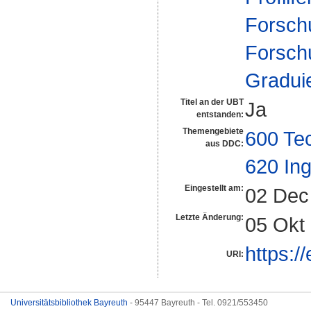
Forsch
Forsch
Gradui
Titel an der UBT
Ja
entstanden:
Themengebiete
600 Te
aus DDC:
620 In
Eingestellt am:
02 Dec
Letzte Änderung:
05 Okt
https:/
URI:
Universitätsbibliothek Bayreuth
- 95447 Bayreuth - Tel. 0921/553450