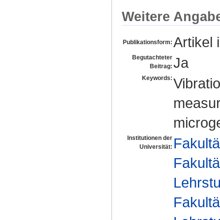
Weitere Angab
Artikel 
Publikationsform:
Begutachteter
Ja
Beitrag:
Keywords:
Vibrati
measur
microg
Institutionen der
Fakultä
Universität:
Fakultä
Lehrst
Fakultä