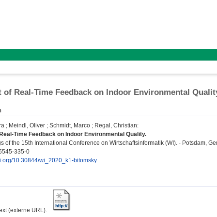
t of Real-Time Feedback on Indoor Environmental Qualit
n
ra
;
Meindl, Oliver
;
Schmidt, Marco
;
Regal, Christian
:
 Real-Time Feedback on Indoor Environmental Quality.
 of the 15th International Conference on Wirtschaftsinformatik (WI). - Potsdam, Ge
5545-335-0
doi.org/10.30844/wi_2020_k1-bitomsky
text (externe URL):