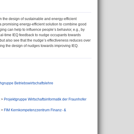
n the design of sustainable and energy-efficient
 a promising energy-efficient solution to combine good
ging can help to influence people’s behavior, e.g., by
real-time IEQ feedback to nudge occupants towards
 but also see that the nudge’s effectiveness reduces over
ining the design of nudges towards improving IEQ.
hgruppe Betriebswirtschaftslehre
>
Projektgruppe Wirtschaftsinformatik der Fraunhofer
>
FIM Kernkompetenzzentrum Finanz- &