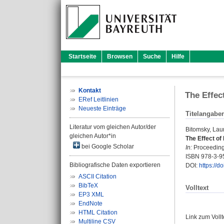
Startseite
Browsen
Suche
Hilfe
Kontakt
The Effec
ERef Leitlinien
Neueste Einträge
Titelangabe
Literatur vom gleichen Autor/der
Bitomsky, Lau
gleichen Autor*in
The Effect of
bei Google Scholar
In:
Proceedings
ISBN 978-3-9
Bibliografische Daten exportieren
DOI:
https://
ASCII Citation
BibTeX
Volltext
EP3 XML
EndNote
HTML Citation
Link zum Voll
Multiline CSV