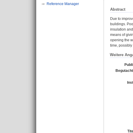
Reference Manager
Abstract
Due to improve
buildings. Poo
insulation and
means of givi
opening the wi
time, possibly
Weitere Ang
Publ
Begutacht
Ins
Tit