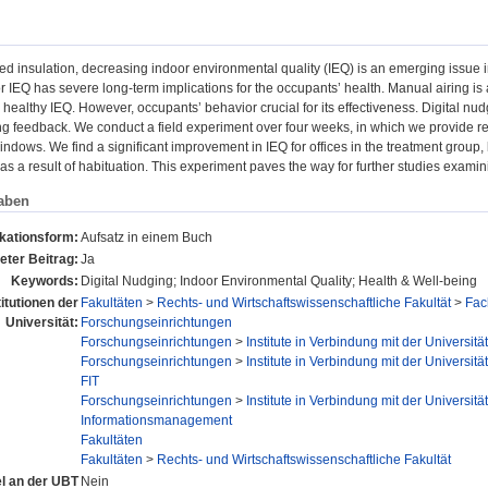
d insulation, decreasing indoor environmental quality (IEQ) is an emerging issue i
r IEQ has severe long-term implications for the occupants’ health. Manual airing is
 healthy IEQ. However, occupants’ behavior crucial for its effectiveness. Digital nud
ng feedback. We conduct a field experiment over four weeks, in which we provide 
ndows. We find a significant improvement in IEQ for offices in the treatment group,
 as a result of habituation. This experiment paves the way for further studies exam
aben
ikationsform:
Aufsatz in einem Buch
eter Beitrag:
Ja
Keywords:
Digital Nudging; Indoor Environmental Quality; Health & Well-being
titutionen der
Fakultäten
>
Rechts- und Wirtschaftswissenschaftliche Fakultät
>
Fac
Universität:
Forschungseinrichtungen
Forschungseinrichtungen
>
Institute in Verbindung mit der Universität
Forschungseinrichtungen
>
Institute in Verbindung mit der Universität
FIT
Forschungseinrichtungen
>
Institute in Verbindung mit der Universität
Informationsmanagement
Fakultäten
Fakultäten
>
Rechts- und Wirtschaftswissenschaftliche Fakultät
el an der UBT
Nein