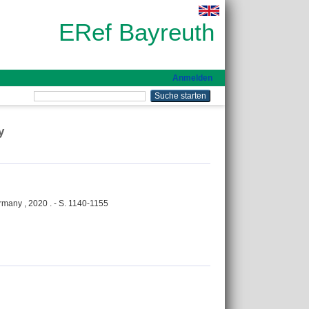
ERef Bayreuth
Anmelden
y
rmany , 2020 . - S. 1140-1155