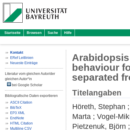
Startseite
Browsen
Suche
Hilfe
Kontakt
Arabidopsis 
ERef Leitlinien
Neueste Einträge
behaviour fo
Literatur vom gleichen Autor/der
separated f
gleichen Autor*in
bei Google Scholar
Titelangaben
Bibliografische Daten exportieren
ASCII Citation
Höreth, Stephan
BibTeX
EP3 XML
Marta
;
Vogel-Mik
EndNote
HTML Citation
Pietzenuk, Björn
Multiline CSV