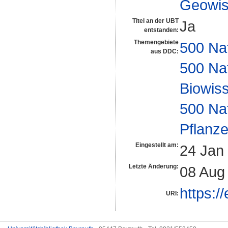
Geowis
Titel an der UBT
Ja
entstanden:
Themengebiete
500 Na
aus DDC:
500 Na
Biowiss
500 Na
Pflanze
Eingestellt am:
24 Jan
Letzte Änderung:
08 Aug
https:/
URI: