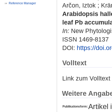
Reference Manager
Arčon, Iztok
;
Krä
Arabidopsis hall
leaf Pb accumula
In:
New Phytologist
ISSN 1469-8137
DOI:
https://doi.
Volltext
Link zum Volltext
Weitere Angab
Artikel 
Publikationsform: