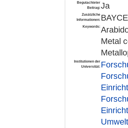
Begutachteter
Ja
Beitrag:
Zusätzliche
BAYCE
Informationen:
Keywords:
Arabido
Metal c
Metall
Institutionen der
Forsch
Universität:
Forsch
Einrich
Forsch
Einrich
Umwelt