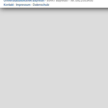
Universitätsbibliothek Bayreuth
- 95447 Bayreuth - Tel. 0921/553450
Kontakt
-
Impressum
-
Datenschutz