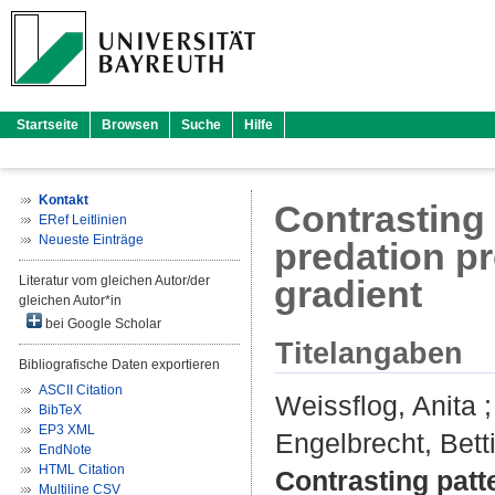
Startseite
Browsen
Suche
Hilfe
Kontakt
Contrasting 
ERef Leitlinien
Neueste Einträge
predation pr
Literatur vom gleichen Autor/der
gradient
gleichen Autor*in
bei Google Scholar
Titelangaben
Bibliografische Daten exportieren
ASCII Citation
Weissflog, Anita
BibTeX
EP3 XML
Engelbrecht, Bett
EndNote
HTML Citation
Contrasting patt
Multiline CSV