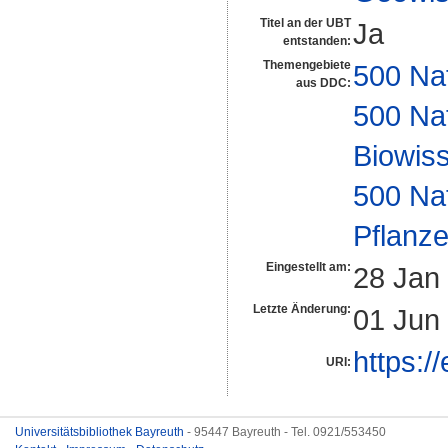
Titel an der UBT
Ja
entstanden:
Themengebiete
500 Na
aus DDC:
500 Na
Biowiss
500 Na
Pflanze
Eingestellt am:
28 Jan
Letzte Änderung:
01 Jun
https:/
URI:
Universitätsbibliothek Bayreuth
- 95447 Bayreuth - Tel. 0921/553450