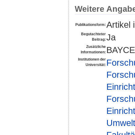
Weitere Angab
Artikel 
Publikationsform:
Begutachteter
Ja
Beitrag:
Zusätzliche
BAYCE
Informationen:
Institutionen der
Forsch
Universität:
Forsch
Einrich
Forsch
Einrich
Umwelt
Fakultä